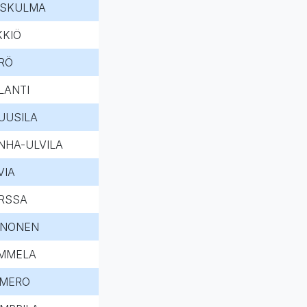
ISKULMA
KKIÖ
RÖ
LANTI
UUSILA
NHA-ULVILA
VIA
RSSA
NONEN
MMELA
MERO