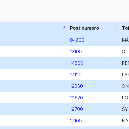
Postinumero
To
04600
MÄ
12100
OIT
14300
RE
17120
PA
19230
ON
19620
PO
19700
SY
21100
NA