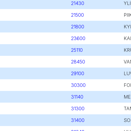
21430
YL
21500
PII
21800
KY
23600
KA
25110
KR
28450
VA
29100
LU
30300
FO
31140
ME
31300
TA
31400
SO