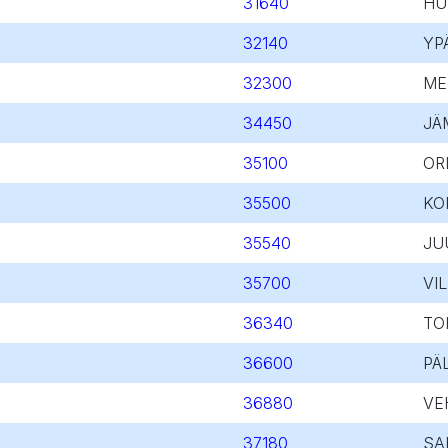
31640
HU
32140
YP
32300
ME
34450
JÄ
35100
OR
35500
KO
35540
JU
35700
VI
36340
TO
36600
PÄ
36880
VE
37180
SA