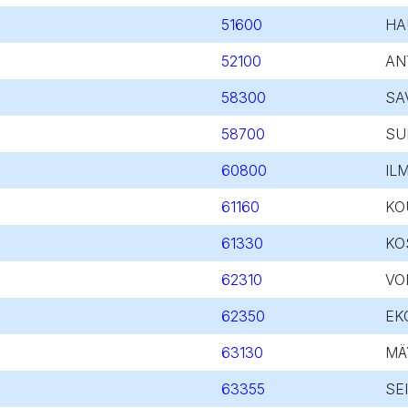
51600
HA
52100
AN
58300
SA
58700
SU
60800
IL
61160
KO
61330
KO
62310
VO
62350
EK
63130
MÄ
63355
SE