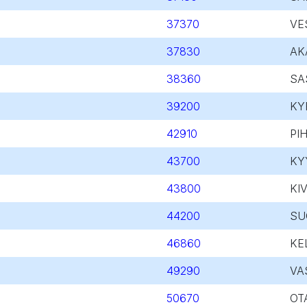
37370
VE
37830
AK
38360
SA
39200
KY
42910
PI
43700
KY
43800
KIV
44200
SU
46860
KE
49290
VA
50670
OT