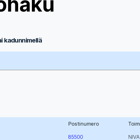
ohaku
ai kadunnimellä
Postinumero
Toim
85500
NIVA