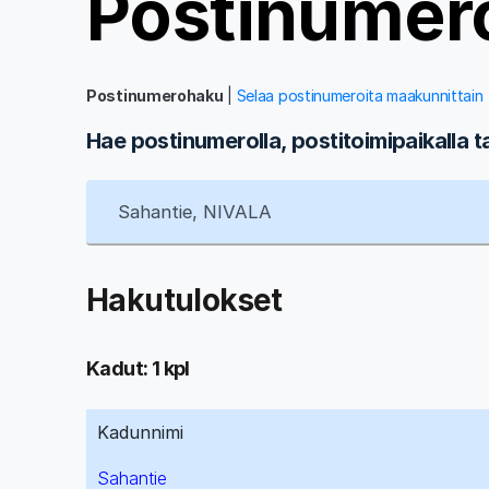
Postinumer
Postinumerohaku
|
Selaa postinumeroita maakunnittain
Hae postinumerolla, postitoimipaikalla t
Hakutulokset
Kadut: 1 kpl
Kadunnimi
Sahantie