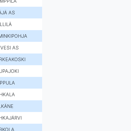
MPPILA
ÄJÄ AS
LLILÄ
MINKIPOHJA
IVESI AS
RKEAKOSKI
UPAJOKI
LPPULA
HKALA
LKÄNE
HKAJÄRVI
RKOLA