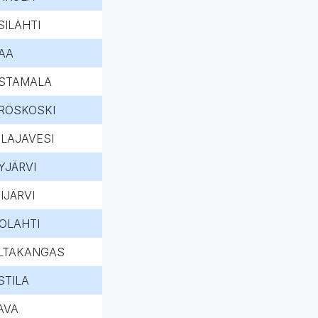
SILAHTI
AA
STAMALA
RÖSKOSKI
HLAJAVESI
YJÄRVI
IJÄRVI
OLAHTI
LTAKANGAS
STILA
AVA