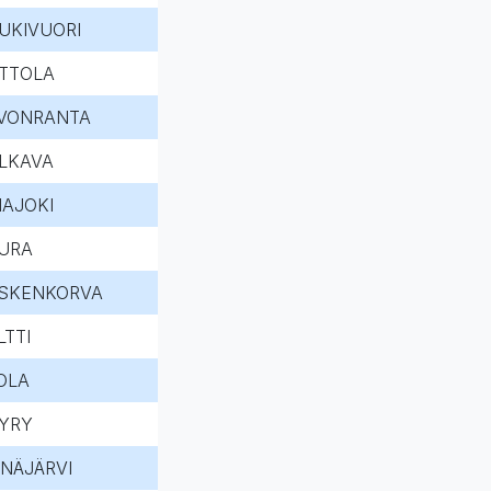
UKIVUORI
TTOLA
VONRANTA
LKAVA
MAJOKI
URA
SKENKORVA
LTTI
OLA
YRY
INÄJÄRVI