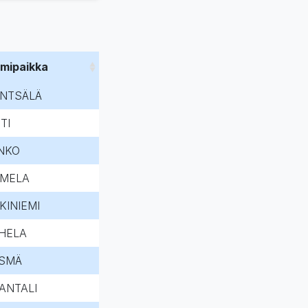
imipaikka
NTSÄLÄ
TI
NKO
IMELA
KINIEMI
HELA
SMÄ
ANTALI