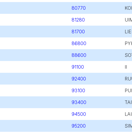
80770
KO
81280
UI
81700
LI
86800
PY
88600
SO
91100
II
92400
RU
93100
PU
93400
TA
94500
LA
95200
SI