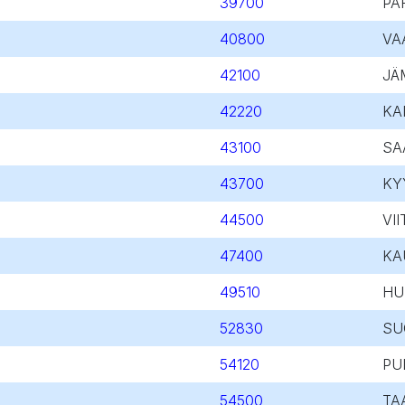
39700
PA
40800
VA
42100
JÄ
42220
KA
43100
SA
43700
KY
44500
VI
47400
KA
49510
HU
52830
SU
54120
PU
54500
TA