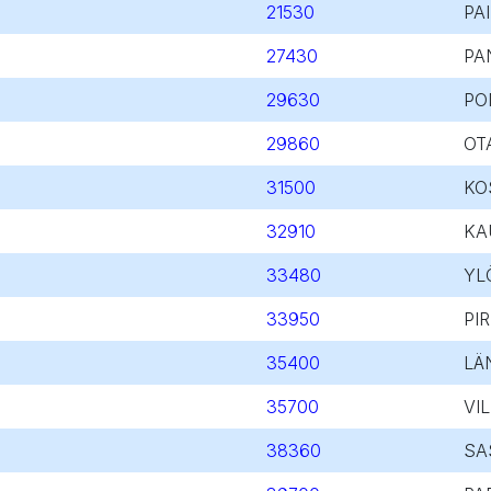
21530
PA
27430
PA
29630
PO
29860
OT
31500
KO
32910
KA
33480
YL
33950
PI
35400
LÄ
35700
VI
38360
SA