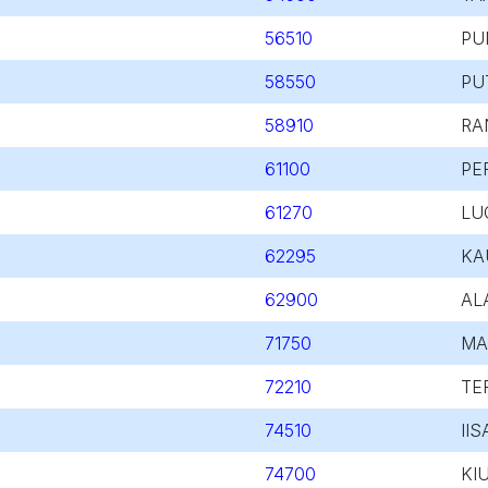
56510
PU
58550
PU
58910
RA
61100
PE
61270
LU
62295
KA
62900
AL
71750
MA
72210
TE
74510
IIS
74700
KI