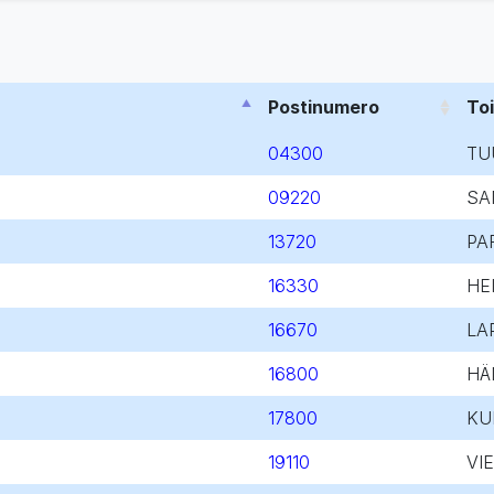
Postinumero
To
04300
TU
09220
SA
13720
PA
16330
HE
16670
LA
16800
HÄ
17800
KU
19110
VI