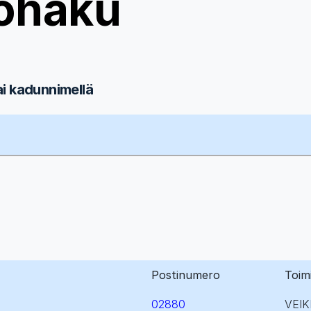
ohaku
ai kadunnimellä
Postinumero
Toim
02880
VEI