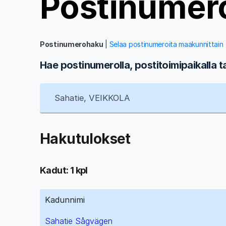
Postinumer
Postinumerohaku
|
Selaa postinumeroita maakunnittain
Hae postinumerolla, postitoimipaikalla t
Hakutulokset
Kadut: 1 kpl
Kadunnimi
Sahatie Sågvägen