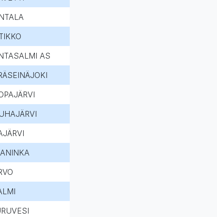
NTALA
TIKKO
NTASALMI AS
RÄSEINÄJOKI
OPAJÄRVI
UHAJÄRVI
AJÄRVI
ANINKA
RVO
ALMI
URUVESI