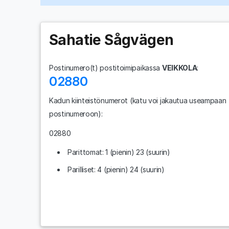
Sahatie Sågvägen
Postinumero(t) postitoimipaikassa
VEIKKOLA
:
02880
Kadun kiinteistönumerot
(katu voi jakautua useampaan
postinumeroon)
:
02880
Parittomat: 1 (pienin) 23 (suurin)
Parilliset: 4 (pienin) 24 (suurin)