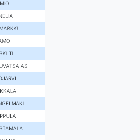
IMIO
NELIA
MARKKU
AMO
SKI TL
UVATSA AS
ÖJÄRVI
RKKALA
NGELMÄKI
LPPULA
STAMALA