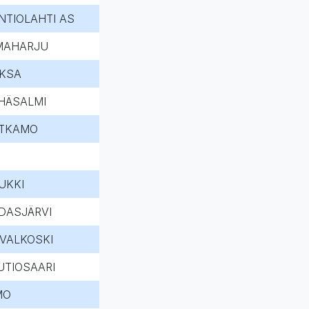
NTIOLAHTI AS
MAHARJU
EKSA
HÄSALMI
TKAMO
UKKI
DASJÄRVI
IVALKOSKI
UTIOSAARI
MO