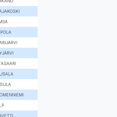
RKANO
AJAKOSKI
MSÄ
IPOLA
ARIJÄRVI
YJÄRVI
ITASAARI
USALA
SULA
OMENNIEMI
LP
AVETTI