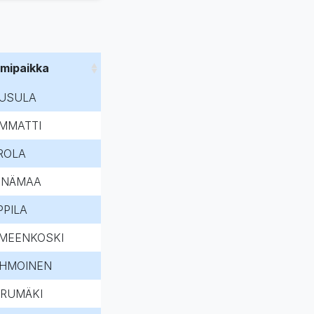
imipaikka
USULA
MMATTI
ROLA
INÄMAA
PPILA
MEENKOSKI
HMOINEN
ERUMÄKI