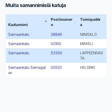
Muita samannimisiä katuja
Postinumer
Toimipaikk
Kadunnimi
o
a
Saimaankatu
38840
NIINISALO
Saimaankatu
50100
MIKKELI
Saimaankatu
53300
LAPPEENRAN
TA
Saimaankatu Saimagat
00520
HELSINKI
an