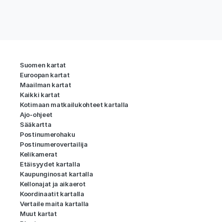
Suomen kartat
Euroopan kartat
Maailman kartat
Kaikki kartat
Kotimaan matkailukohteet kartalla
Ajo-ohjeet
Sääkartta
Postinumerohaku
Postinumerovertailija
Kelikamerat
Etäisyydet kartalla
Kaupunginosat kartalla
Kellonajat ja aikaerot
Koordinaatit kartalla
Vertaile maita kartalla
Muut kartat