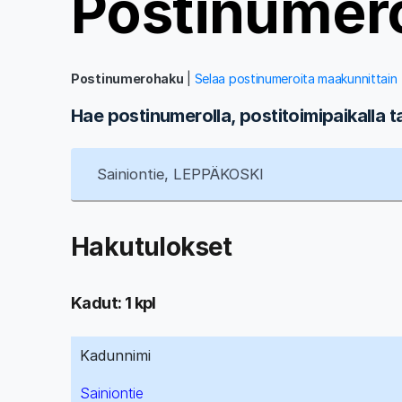
Postinumer
Postinumerohaku
|
Selaa postinumeroita maakunnittain
Hae postinumerolla, postitoimipaikalla t
Hakutulokset
Kadut: 1 kpl
Kadunnimi
Sainiontie