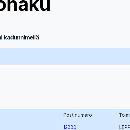
ohaku
ai kadunnimellä
Postinumero
Toim
12380
LEP