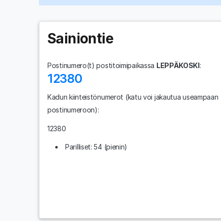
Sainiontie
Postinumero(t) postitoimipaikassa
LEPPÄKOSKI
:
12380
Kadun kiinteistönumerot
(katu voi jakautua useampaan
postinumeroon)
:
12380
Parilliset: 54 (pienin)