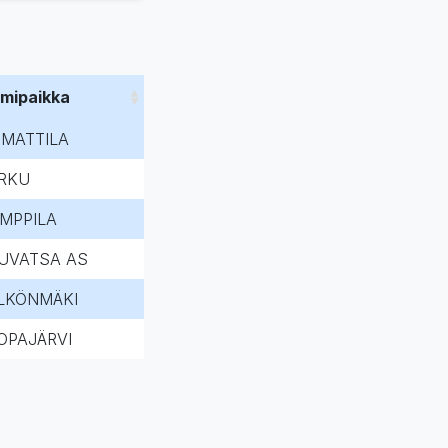
imipaikka
IMATTILA
RKU
MPPILA
UVATSA AS
LKÖNMÄKI
OPAJÄRVI