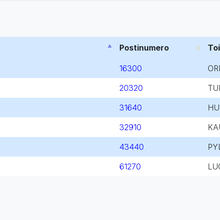
Postinumero
To
16300
OR
20320
TU
31640
HU
32910
KA
43440
PY
61270
LU