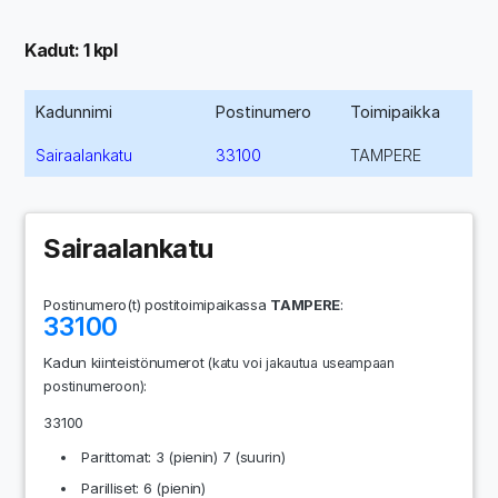
Kadut: 1 kpl
Kadunnimi
Postinumero
Toimipaikka
Sairaalankatu
33100
TAMPERE
Sairaalankatu
Postinumero(t) postitoimipaikassa
TAMPERE
:
33100
Kadun kiinteistönumerot
(katu voi jakautua useampaan
:
postinumeroon)
33100
Parittomat: 3 (pienin) 7 (suurin)
Parilliset: 6 (pienin)