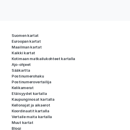
Suomen kartat
Euroopan kartat
Maailman kartat
Kaikki kartat
Kotimaan matkailukohteet kartalla
Ajo-ohjeet
Sääkartta
Postinumerohaku
Postinumerovertailija
Kelikamerat
Etäisyydet kartalla
Kaupunginosat kartalla
Kellonajat ja aikaerot
Koordinaatit kartalla
Vertaile maita kartalla
Muut kartat
Blogi