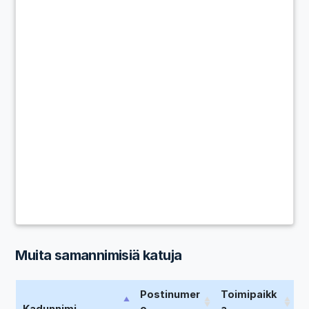
Muita samannimisiä katuja
Postinumer
Toimipaikk
Kadunnimi
o
a