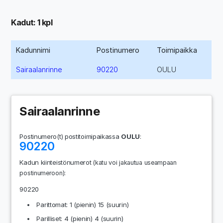
Kadut: 1 kpl
Kadunnimi
Postinumero
Toimipaikka
Sairaalanrinne
90220
OULU
Sairaalanrinne
Postinumero(t) postitoimipaikassa
OULU
:
90220
Kadun kiinteistönumerot
(katu voi jakautua useampaan
:
postinumeroon)
90220
Parittomat: 1 (pienin) 15 (suurin)
Parilliset: 4 (pienin) 4 (suurin)