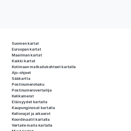
Suomen kartat
Euroopan kartat
Maailman kartat
Kaikki kartat
Kotimaan matkailukohteet kartalla
Ajo-ohjeet
Sääkartta
Postinumerohaku
Postinumerovertailija
Kelikamerat
Etäisyydet kartalla
Kaupunginosat kartalla
Kellonajat ja aikaerot
Koordinaatit kartalla
Vertaile maita kartalla