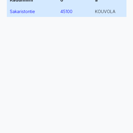
Sakaristontie
45100
KOUVOLA