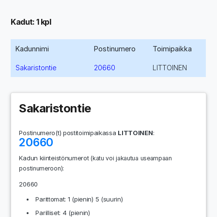
Kadut: 1 kpl
Kadunnimi
Postinumero
Toimipaikka
Sakaristontie
20660
LITTOINEN
Sakaristontie
Postinumero(t) postitoimipaikassa
LITTOINEN
:
20660
Kadun kiinteistönumerot
(katu voi jakautua useampaan
:
postinumeroon)
20660
Parittomat: 1 (pienin) 5 (suurin)
Parilliset: 4 (pienin)