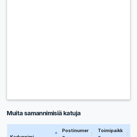
Muita samannimisiä katuja
Postinumer
Toimipaikk
Kadunnimi
o
a