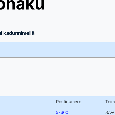
ohaku
ai kadunnimellä
Postinumero
Toim
57600
SAV