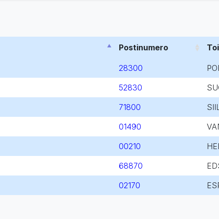
Postinumero
To
28300
PO
52830
SU
71800
SII
01490
VA
00210
HE
68870
ED
02170
ES