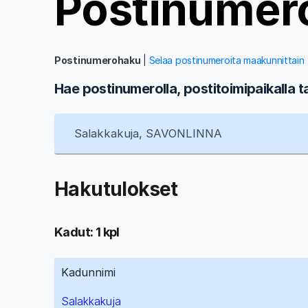
Postinumer
Postinumerohaku
|
Selaa postinumeroita maakunnittain
Hae postinumerolla, postitoimipaikalla t
Hakutulokset
Kadut: 1 kpl
Kadunnimi
Salakkakuja