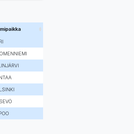
imipaikka
RI
OMENNIEMI
LINJÄRVI
NTAA
LSINKI
SEVÖ
POO