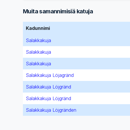
Muita samannimisiä katuja
Kadunnimi
Salakkakuja
Salakkakuja
Salakkakuja
Salakkakuja Löjagränd
Salakkakuja Löjgränd
Salakkakuja Löjgränd
Salakkakuja Löjgränden