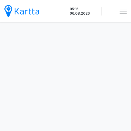
Siirry
05:15
sisältöön
06.08.2026