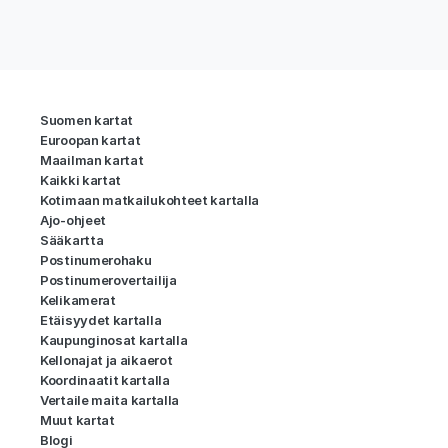
Suomen kartat
Euroopan kartat
Maailman kartat
Kaikki kartat
Kotimaan matkailukohteet kartalla
Ajo-ohjeet
Sääkartta
Postinumerohaku
Postinumerovertailija
Kelikamerat
Etäisyydet kartalla
Kaupunginosat kartalla
Kellonajat ja aikaerot
Koordinaatit kartalla
Vertaile maita kartalla
Muut kartat
Blogi