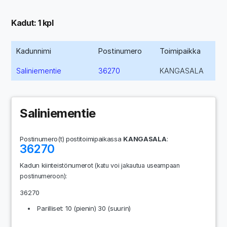
Kadut: 1 kpl
Kadunnimi
Postinumero
Toimipaikka
Saliniementie
36270
KANGASALA
Saliniementie
Postinumero(t) postitoimipaikassa
KANGASALA
:
36270
Kadun kiinteistönumerot
(katu voi jakautua useampaan
:
postinumeroon)
36270
Parilliset: 10 (pienin) 30 (suurin)