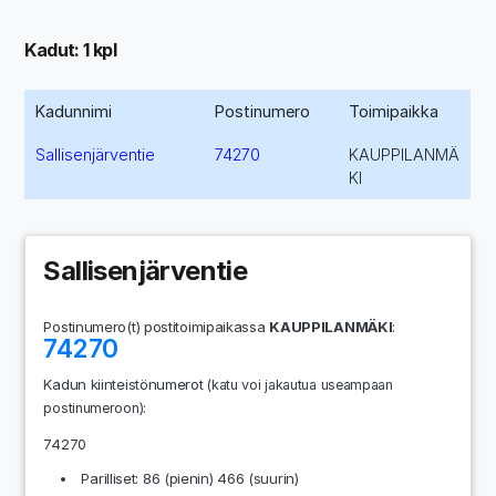
Kadut: 1 kpl
Kadunnimi
Postinumero
Toimipaikka
Sallisenjärventie
74270
KAUPPILANMÄ
KI
Sallisenjärventie
Postinumero(t) postitoimipaikassa
KAUPPILANMÄKI
:
74270
Kadun kiinteistönumerot
(katu voi jakautua useampaan
:
postinumeroon)
74270
Parilliset: 86 (pienin) 466 (suurin)