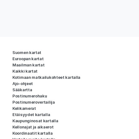
Suomen kartat
Euroopan kartat
Maailman kartat
Kaikki kartat
Kotimaan matkailukohteet kartalla
Ajo-ohjeet
Sääkartta
Postinumerohaku
Postinumerovertailija
Kelikamerat
Etäisyydet kartalla
Kaupunginosat kartalla
Kellonajat ja aikaerot
Koordinaatit kartalla