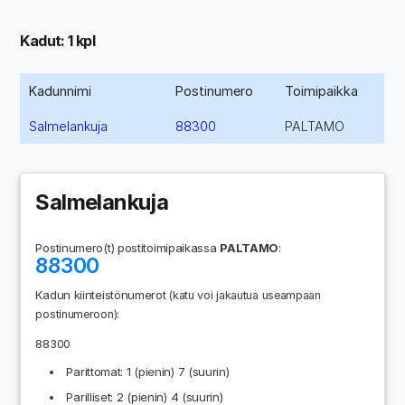
Kadut: 1 kpl
Kadunnimi
Postinumero
Toimipaikka
Salmelankuja
88300
PALTAMO
Salmelankuja
Postinumero(t) postitoimipaikassa
PALTAMO
:
88300
Kadun kiinteistönumerot
(katu voi jakautua useampaan
:
postinumeroon)
88300
Parittomat: 1 (pienin) 7 (suurin)
Parilliset: 2 (pienin) 4 (suurin)