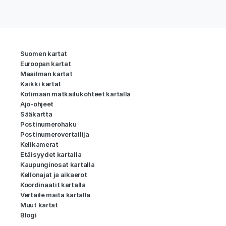
Suomen kartat
Euroopan kartat
Maailman kartat
Kaikki kartat
Kotimaan matkailukohteet kartalla
Ajo-ohjeet
Sääkartta
Postinumerohaku
Postinumerovertailija
Kelikamerat
Etäisyydet kartalla
Kaupunginosat kartalla
Kellonajat ja aikaerot
Koordinaatit kartalla
Vertaile maita kartalla
Muut kartat
Blogi