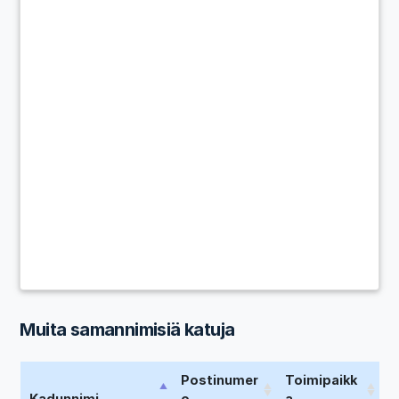
Muita samannimisiä katuja
Postinumer
Toimipaikk
Kadunnimi
o
a