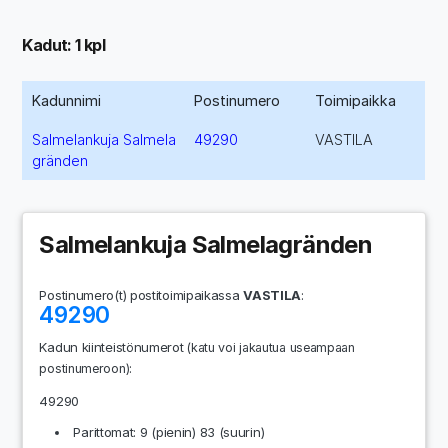
Kadut: 1 kpl
Kadunnimi
Postinumero
Toimipaikka
Salmelankuja Salmela
49290
VASTILA
gränden
Salmelankuja Salmelagränden
Postinumero(t) postitoimipaikassa
VASTILA
:
49290
Kadun kiinteistönumerot
(katu voi jakautua useampaan
:
postinumeroon)
49290
Parittomat: 9 (pienin) 83 (suurin)