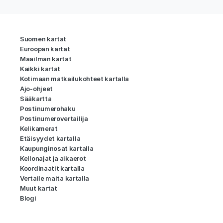
Suomen kartat
Euroopan kartat
Maailman kartat
Kaikki kartat
Kotimaan matkailukohteet kartalla
Ajo-ohjeet
Sääkartta
Postinumerohaku
Postinumerovertailija
Kelikamerat
Etäisyydet kartalla
Kaupunginosat kartalla
Kellonajat ja aikaerot
Koordinaatit kartalla
Vertaile maita kartalla
Muut kartat
Blogi