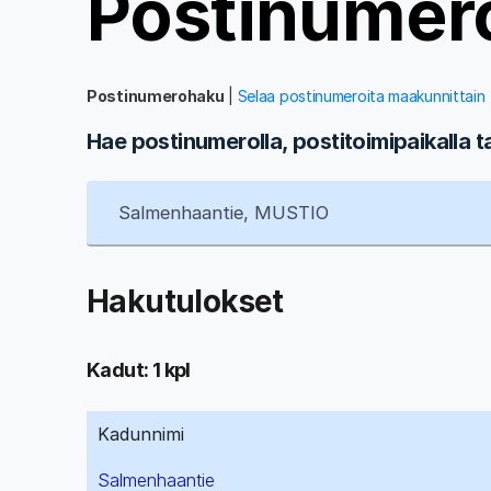
Postinumer
Postinumerohaku
|
Selaa postinumeroita maakunnittain
Hae postinumerolla, postitoimipaikalla t
Hakutulokset
Kadut: 1 kpl
Kadunnimi
Salmenhaantie