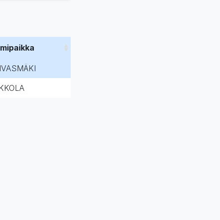
imipaikka
IVASMÄKI
KKOLA