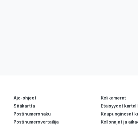
Ajo-ohjeet
Kelikamerat
Sääkartta
Etäisyydet kartal
Postinumerohaku
Kaupunginosat ka
Postinumerovertailija
Kellonajat ja aika