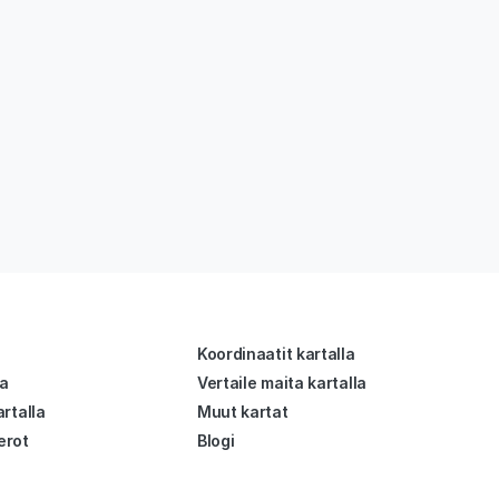
Koordinaatit kartalla
la
Vertaile maita kartalla
rtalla
Muut kartat
erot
Blogi