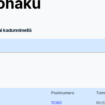
ohaku
ai kadunnimellä
Postinumero
Toim
10360
MUS