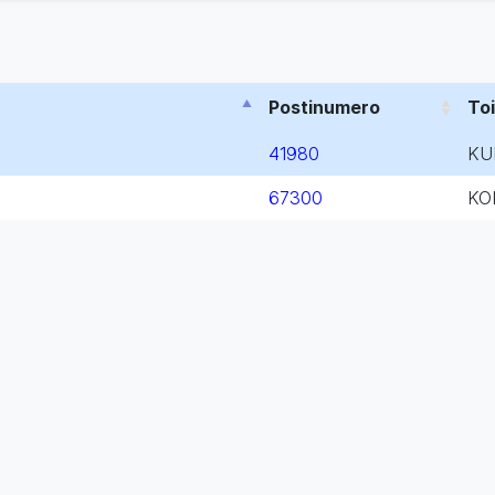
Postinumero
To
41980
KU
67300
KO