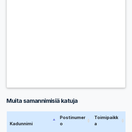
Muita samannimisiä katuja
Postinumer
Toimipaikk
Kadunnimi
o
a