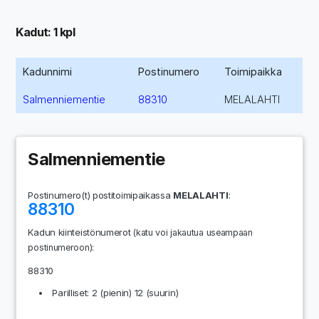
Kadut: 1 kpl
Kadunnimi
Postinumero
Toimipaikka
Salmenniementie
88310
MELALAHTI
Salmenniementie
Postinumero(t) postitoimipaikassa
MELALAHTI
:
88310
Kadun kiinteistönumerot
(katu voi jakautua useampaan
:
postinumeroon)
88310
Parilliset: 2 (pienin) 12 (suurin)