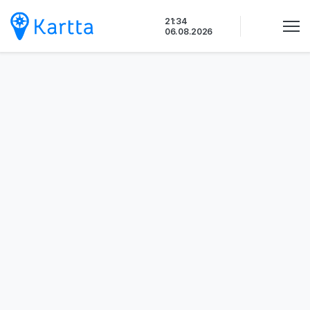
Siirry
21:34
sisältöön
06.08.2026