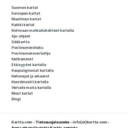
Suomen kartat
Euroopan kartat
Maailman kartat
Kaikki kartat
Kotimaan matkailukohteet kartalla
Ajo-ohjeet
Sääkartta
Postinumerohaku
Postinumerovertailija
Kelikamerat
Etäisyydet kartalla
Kaupunginosat kartalla
Kellonajat ja aikaerot
Koordinaatit kartalla
Vertaile maita kartalla
Muut kartat
Blogi
Kartta.com -
Tietosuojalauseke
- info(at)kartta.com -
Anna pikapalautetta Kartta.comista