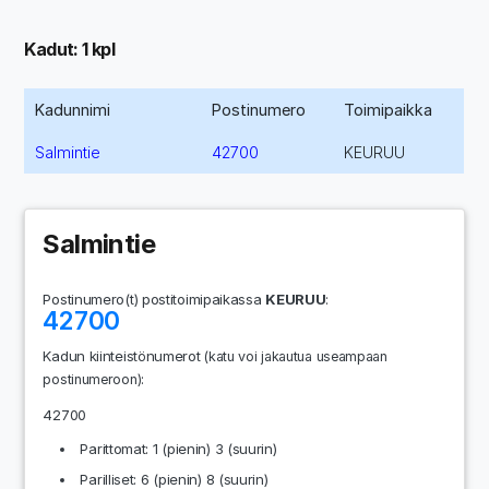
Kadut: 1 kpl
Kadunnimi
Postinumero
Toimipaikka
Salmintie
42700
KEURUU
Salmintie
Postinumero(t) postitoimipaikassa
KEURUU
:
42700
Kadun kiinteistönumerot
(katu voi jakautua useampaan
:
postinumeroon)
42700
Parittomat: 1 (pienin) 3 (suurin)
Parilliset: 6 (pienin) 8 (suurin)