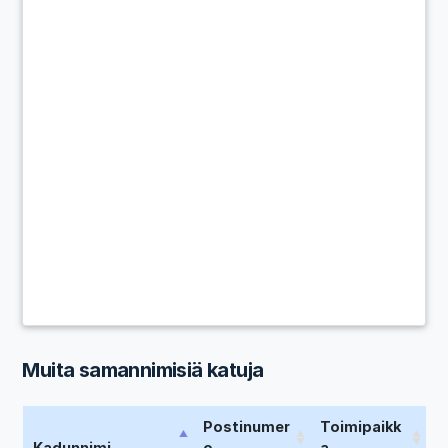
Muita samannimisiä katuja
Postinumer
Toimipaikk
Kadunnimi
o
a