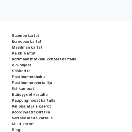
Suomen kartat
Euroopan kartat
Maailman kartat
Kaikki kartat
Kotimaan matkailukohteet kartalla
Ajo-ohjeet
Sääkartta
Postinumerohaku
Postinumerovertailija
Kelikamerat
Etäisyydet kartalla
Kaupunginosat kartalla
Kellonajat ja aikaerot
Koordinaatit kartalla
Vertaile maita kartalla
Muut kartat
Blogi