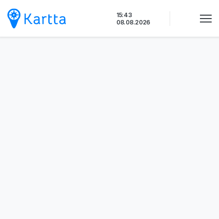
Siirry
15:43
sisältöön
08.08.2026