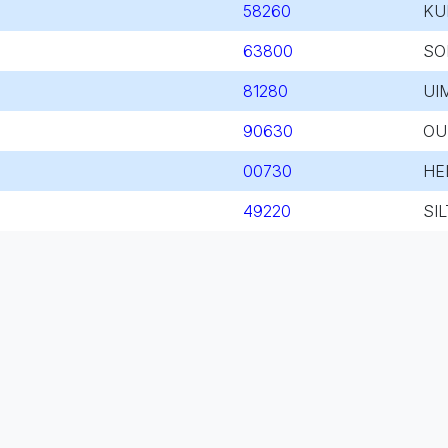
58260
KU
63800
SO
81280
UI
90630
OU
00730
HE
49220
SI