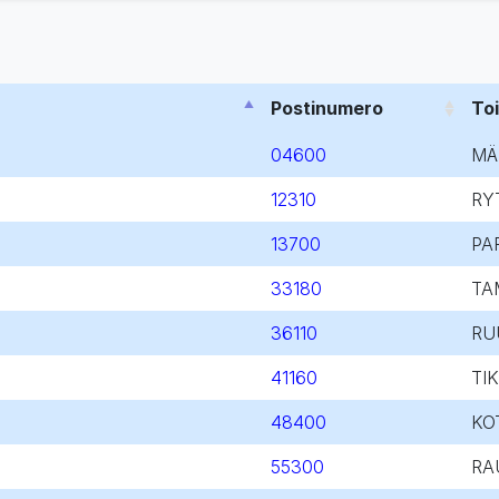
Postinumero
To
04600
MÄ
12310
RY
13700
PA
33180
TA
36110
RU
41160
TI
48400
KO
55300
RA