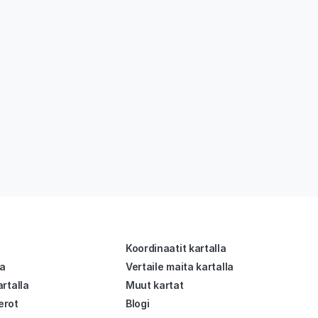
Koordinaatit kartalla
la
Vertaile maita kartalla
rtalla
Muut kartat
erot
Blogi