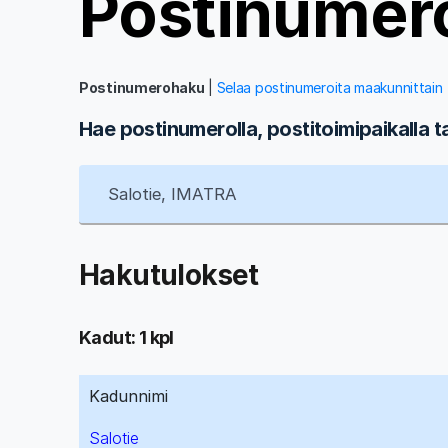
Postinumer
Postinumerohaku
|
Selaa postinumeroita maakunnittain
Hae postinumerolla, postitoimipaikalla t
Hakutulokset
Kadut: 1 kpl
Kadunnimi
Salotie