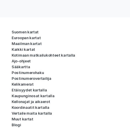
Suomen kartat
Euroopan kartat
Maailman kartat
Kaikki kartat
Kotimaan matkailukohteet kartalla
Ajo-ohjeet
Sääkartta
Postinumerohaku
Postinumerovertailija
Kelikamerat
Etäisyydet kartalla
Kaupunginosat kartalla
Kellonajat ja aikaerot
Koordinaatit kartalla
Vertaile maita kartalla
Muut kartat
Blogi