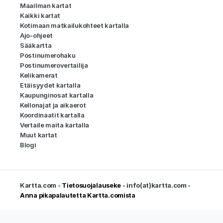
Maailman kartat
Kaikki kartat
Kotimaan matkailukohteet kartalla
Ajo-ohjeet
Sääkartta
Postinumerohaku
Postinumerovertailija
Kelikamerat
Etäisyydet kartalla
Kaupunginosat kartalla
Kellonajat ja aikaerot
Koordinaatit kartalla
Vertaile maita kartalla
Muut kartat
Blogi
Kartta.com -
Tietosuojalauseke
- info(at)kartta.com -
Anna pikapalautetta Kartta.comista