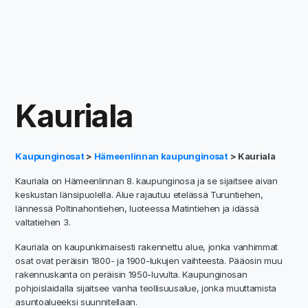
Kauriala
Kaupunginosat
>
Hämeenlinnan kaupunginosat
> Kauriala
Kauriala on Hämeenlinnan 8. kaupunginosa ja se sijaitsee aivan
keskustan länsipuolella. Alue rajautuu etelässä Turuntiehen,
lännessä Poltinahontiehen, luoteessa Matintiehen ja idässä
valtatiehen 3.
Kauriala on kaupunkimaisesti rakennettu alue, jonka vanhimmat
osat ovat peräisin 1800- ja 1900-lukujen vaihteesta. Pääosin muu
rakennuskanta on peräisin 1950-luvulta. Kaupunginosan
pohjoislaidalla sijaitsee vanha teollisuusalue, jonka muuttamista
asuntoalueeksi suunnitellaan.