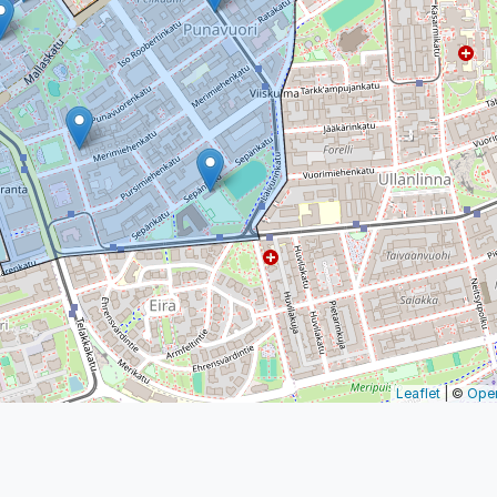
Leaflet
| ©
Ope