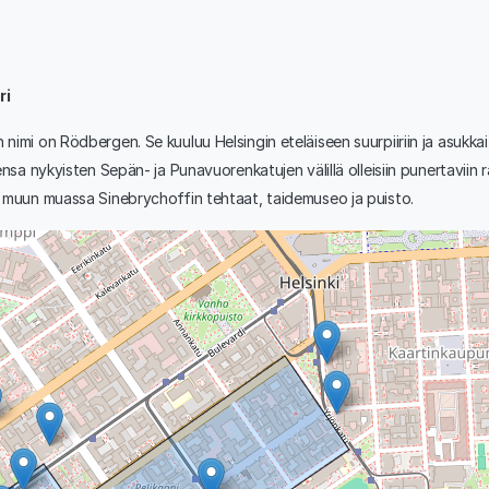
ri
nimi on Rödbergen. Se kuuluu Helsingin eteläiseen suurpiiriin ja asukkai
ensa nykyisten Sepän- ja Punavuorenkatujen välillä olleisiin punertaviin 
ee muun muassa Sinebrychoffin tehtaat, taidemuseo ja puisto.