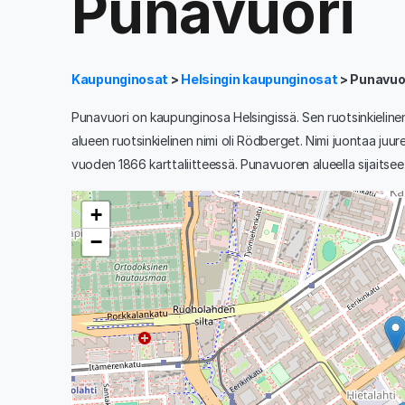
Punavuori
Kaupunginosat
>
Helsingin kaupunginosat
> Punavuo
Punavuori on kaupunginosa Helsingissä. Sen ruotsinkielinen 
alueen ruotsinkielinen nimi oli Rödberget. Nimi juontaa juur
vuoden 1866 karttaliitteessä. Punavuoren alueella sijaits
+
−