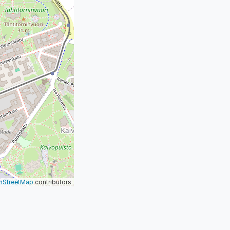
nStreetMap
contributors