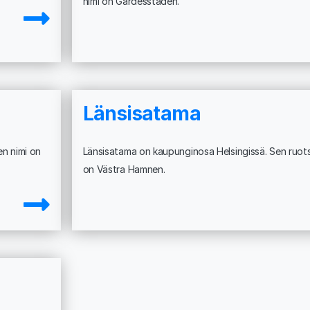
nimi on Gardesstaden.
Länsisatama
en nimi on
Länsisatama on kaupunginosa Helsingissä. Sen ruotsi
on Västra Hamnen.