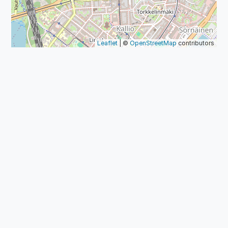
Leaflet
| ©
OpenStreetMap
contributors