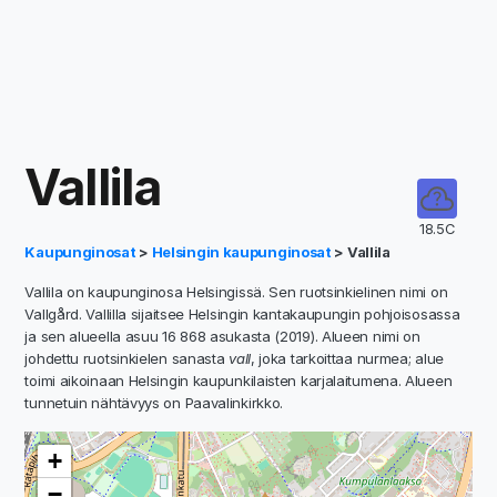
Vallila
18.5C
Kaupunginosat
>
Helsingin kaupunginosat
> Vallila
Vallila on kaupunginosa Helsingissä. Sen ruotsinkielinen nimi on
Vallgård. Vallilla sijaitsee Helsingin kantakaupungin pohjoisosassa
ja sen alueella asuu 16 868 asukasta (2019). Alueen nimi on
johdettu ruotsinkielen sanasta
vall
, joka tarkoittaa nurmea; alue
toimi aikoinaan Helsingin kaupunkilaisten karjalaitumena. Alueen
tunnetuin nähtävyys on Paavalinkirkko.
+
−