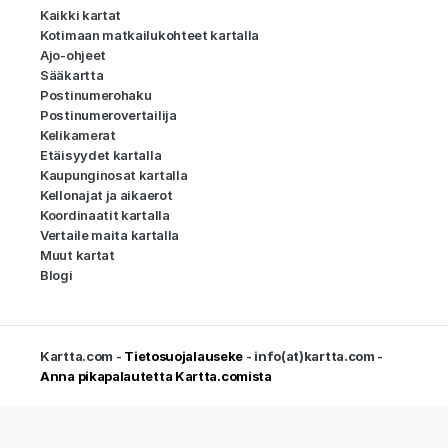
Kaikki kartat
Kotimaan matkailukohteet kartalla
Ajo-ohjeet
Sääkartta
Postinumerohaku
Postinumerovertailija
Kelikamerat
Etäisyydet kartalla
Kaupunginosat kartalla
Kellonajat ja aikaerot
Koordinaatit kartalla
Vertaile maita kartalla
Muut kartat
Blogi
Kartta.com -
Tietosuojalauseke
- info(at)kartta.com -
Anna pikapalautetta Kartta.comista