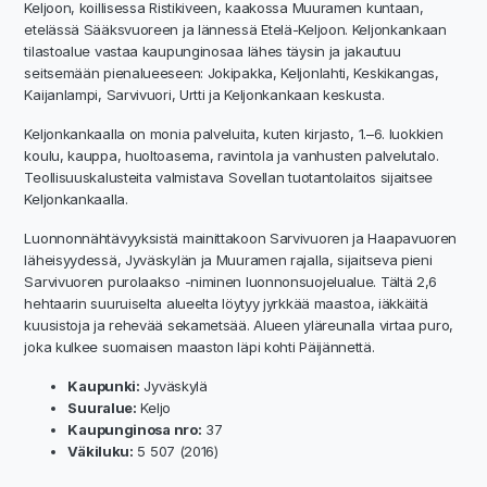
Keljoon, koillisessa Ristikiveen, kaakossa Muuramen kuntaan,
etelässä Sääksvuoreen ja lännessä Etelä-Keljoon. Keljonkankaan
tilastoalue vastaa kaupunginosaa lähes täysin ja jakautuu
seitsemään pienalueeseen: Jokipakka, Keljonlahti, Keskikangas,
Kaijanlampi, Sarvivuori, Urtti ja Keljonkankaan keskusta.
Keljonkankaalla on monia palveluita, kuten kirjasto, 1.–6. luokkien
koulu, kauppa, huoltoasema, ravintola ja vanhusten palvelutalo.
Teollisuuskalusteita valmistava Sovellan tuotantolaitos sijaitsee
Keljonkankaalla.
Luonnonnähtävyyksistä mainittakoon Sarvivuoren ja Haapavuoren
läheisyydessä, Jyväskylän ja Muuramen rajalla, sijaitseva pieni
Sarvivuoren purolaakso -niminen luonnonsuojelualue. Tältä 2,6
hehtaarin suuruiselta alueelta löytyy jyrkkää maastoa, iäkkäitä
kuusistoja ja rehevää sekametsää. Alueen yläreunalla virtaa puro,
joka kulkee suomaisen maaston läpi kohti Päijännettä.
Kaupunki:
Jyväskylä
Suuralue:
Keljo
Kaupunginosa nro:
37
Väkiluku:
5 507 (2016)