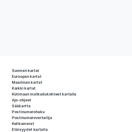
Suomen kartat
Euroopan kartat
Maailman kartat
Kaikki kartat
Kotimaan matkailukohteet kartalla
Ajo-ohjeet
Sääkartta
Postinumerohaku
Postinumerovertailija
Kelikamerat
Etäisyydet kartalla