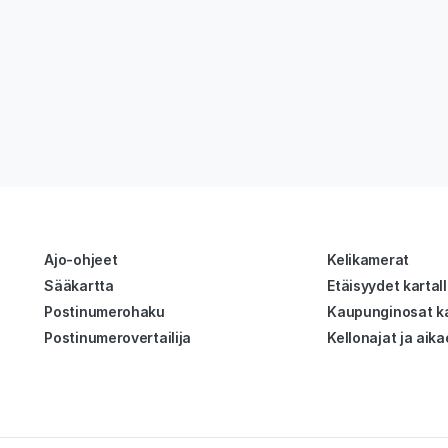
Ajo-ohjeet
Kelikamerat
Sääkartta
Etäisyydet kartal
Postinumerohaku
Kaupunginosat ka
Postinumerovertailija
Kellonajat ja aika