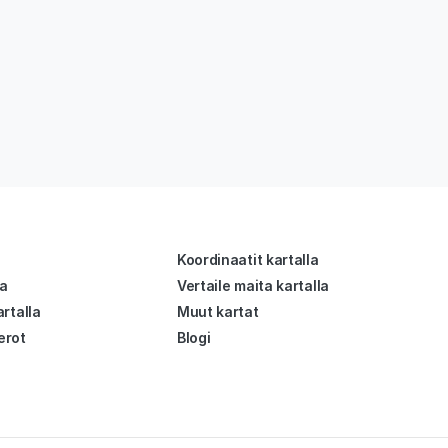
Koordinaatit kartalla
la
Vertaile maita kartalla
rtalla
Muut kartat
erot
Blogi