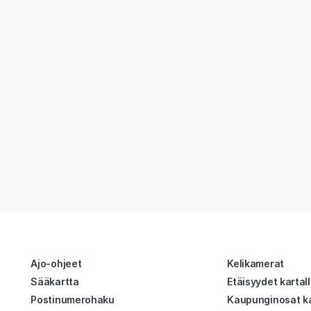
Ajo-ohjeet
Kelikamerat
Sääkartta
Etäisyydet kartal
Postinumerohaku
Kaupunginosat ka