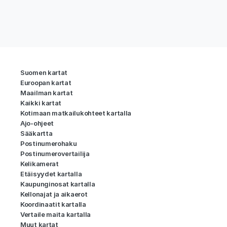
Suomen kartat
Euroopan kartat
Maailman kartat
Kaikki kartat
Kotimaan matkailukohteet kartalla
Ajo-ohjeet
Sääkartta
Postinumerohaku
Postinumerovertailija
Kelikamerat
Etäisyydet kartalla
Kaupunginosat kartalla
Kellonajat ja aikaerot
Koordinaatit kartalla
Vertaile maita kartalla
Muut kartat