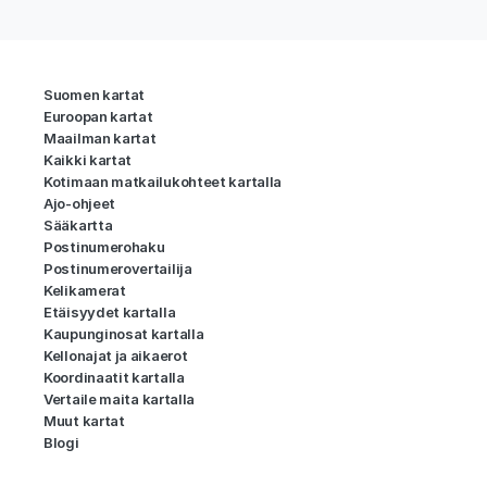
Suomen kartat
Euroopan kartat
Maailman kartat
Kaikki kartat
Kotimaan matkailukohteet kartalla
Ajo-ohjeet
Sääkartta
Postinumerohaku
Postinumerovertailija
Kelikamerat
Etäisyydet kartalla
Kaupunginosat kartalla
Kellonajat ja aikaerot
Koordinaatit kartalla
Vertaile maita kartalla
Muut kartat
Blogi