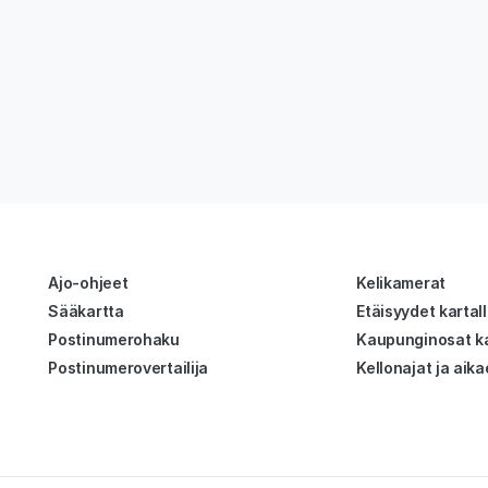
Ajo-ohjeet
Kelikamerat
Sääkartta
Etäisyydet kartal
Postinumerohaku
Kaupunginosat ka
Postinumerovertailija
Kellonajat ja aika