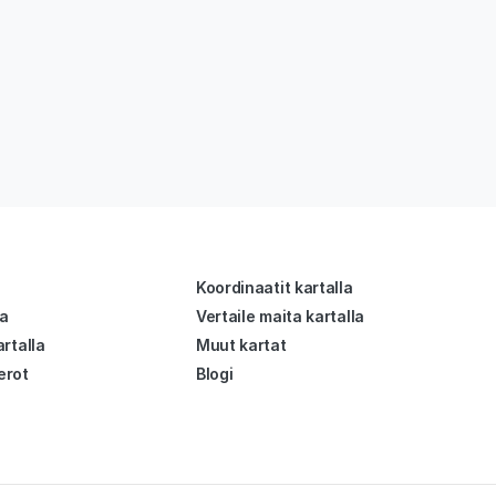
Koordinaatit kartalla
la
Vertaile maita kartalla
rtalla
Muut kartat
erot
Blogi