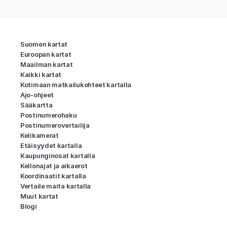
Suomen kartat
Euroopan kartat
Maailman kartat
Kaikki kartat
Kotimaan matkailukohteet kartalla
Ajo-ohjeet
Sääkartta
Postinumerohaku
Postinumerovertailija
Kelikamerat
Etäisyydet kartalla
Kaupunginosat kartalla
Kellonajat ja aikaerot
Koordinaatit kartalla
Vertaile maita kartalla
Muut kartat
Blogi