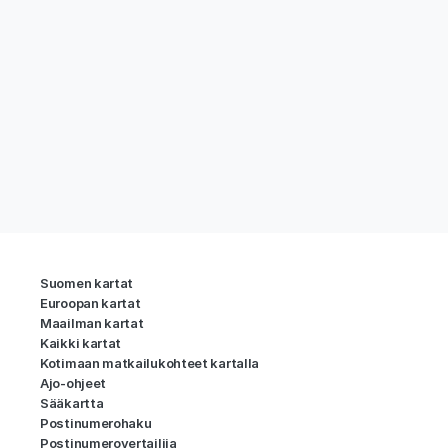
Suomen kartat
Euroopan kartat
Maailman kartat
Kaikki kartat
Kotimaan matkailukohteet kartalla
Ajo-ohjeet
Sääkartta
Postinumerohaku
Postinumerovertailija