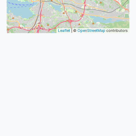
Leaflet
| ©
OpenStreetMap
contributors