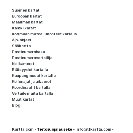
Suomen kartat
Euroopan kartat
Maailman kartat
Kaikki kartat
Kotimaan matkailukohteet kartalla
Ajo-ohjeet
Sääkartta
Postinumerohaku
Postinumerovertailija
Kelikamerat
Etäisyydet kartalla
Kaupunginosat kartalla
Kellonajat ja aikaerot
Koordinaatit kartalla
Vertaile maita kartalla
Muut kartat
Blogi
Kartta.com -
Tietosuojalauseke
- info(at)kartta.com -