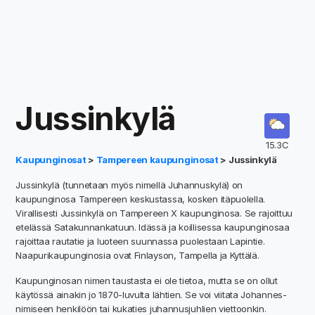
Jussinkylä
15.3C
Kaupunginosat
>
Tampereen kaupunginosat
> Jussinkylä
Jussinkylä (tunnetaan myös nimellä Juhannuskylä) on
kaupunginosa Tampereen keskustassa, kosken itäpuolella.
Virallisesti Jussinkylä on Tampereen X kaupunginosa. Se rajoittuu
etelässä Satakunnankatuun. Idässä ja koillisessa kaupunginosaa
rajoittaa rautatie ja luoteen suunnassa puolestaan Lapintie.
Naapurikaupunginosia ovat Finlayson, Tampella ja Kyttälä.
Kaupunginosan nimen taustasta ei ole tietoa, mutta se on ollut
käytössä ainakin jo 1870-luvulta lähtien. Se voi viitata Johannes-
nimiseen henkilöön tai kukaties juhannusjuhlien viettoonkin.