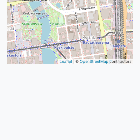
Leaflet
| ©
OpenStreetMap
contributors