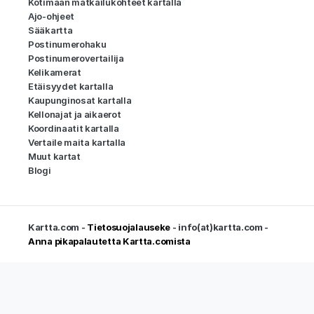
Kotimaan matkailukohteet kartalla
Ajo-ohjeet
Sääkartta
Postinumerohaku
Postinumerovertailija
Kelikamerat
Etäisyydet kartalla
Kaupunginosat kartalla
Kellonajat ja aikaerot
Koordinaatit kartalla
Vertaile maita kartalla
Muut kartat
Blogi
Kartta.com -
Tietosuojalauseke
- info(at)kartta.com -
Anna pikapalautetta Kartta.comista