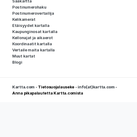
Sääkartta
Postinumerohaku
Postinumerovertailija
Kelikamerat
Etäisyydet kartalla
Kaupunginosat kartalla
Kellonajat ja aikaerot
Koordinaatit kartalla
Vertaile maita kartalla
Muut kartat
Blogi
Kartta.com -
Tietosuojalauseke
- info(at)kartta.com -
Anna pikapalautetta Kartta.comista