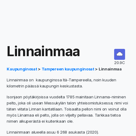
Linnainmaa
20.9C
Kaupunginosat
>
Tampereen kaupunginosat
> Linnainmaa
Linnainmaa on kaupunginosa Itä-Tampereella, noin kuuden
kilometrin päässä kaupungin keskustasta.
Isonjaon pöytäkirjoissa vuodelta 1785 mainitaan Linnama-niminen
pelto, joka oli usean Messukylän talon yhteisomistuksessa; nimi voi
täten viitata Linnan kantatilaan. Toisaalta pellon nimi on voinut olla
myös Liinamaa eli pelto, jolla on viljelty pellavaa. Tarkkaa tietoa
nimen alkuperästä ei kuitenkaan ole.
Linnainmaan alueella asuu 6 268 asukasta (2020).