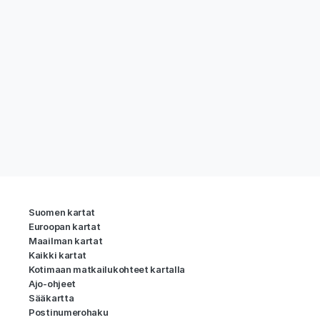
Suomen kartat
Euroopan kartat
Maailman kartat
Kaikki kartat
Kotimaan matkailukohteet kartalla
Ajo-ohjeet
Sääkartta
Postinumerohaku