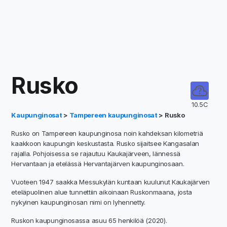
Rusko
10.5C
Kaupunginosat
>
Tampereen kaupunginosat
> Rusko
Rusko on Tampereen kaupunginosa noin kahdeksan kilometriä
kaakkoon kaupungin keskustasta. Rusko sijaitsee Kangasalan
rajalla. Pohjoisessa se rajautuu Kaukajärveen, lännessä
Hervantaan ja etelässä Hervantajärven kaupunginosaan.
Vuoteen 1947 saakka Messukylän kuntaan kuulunut Kaukajärven
eteläpuolinen alue tunnettiin aikoinaan Ruskonmaana, josta
nykyinen kaupunginosan nimi on lyhennetty.
Ruskon kaupunginosassa asuu 65 henkilöä (2020).