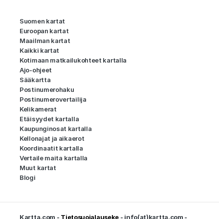
Suomen kartat
Euroopan kartat
Maailman kartat
Kaikki kartat
Kotimaan matkailukohteet kartalla
Ajo-ohjeet
Sääkartta
Postinumerohaku
Postinumerovertailija
Kelikamerat
Etäisyydet kartalla
Kaupunginosat kartalla
Kellonajat ja aikaerot
Koordinaatit kartalla
Vertaile maita kartalla
Muut kartat
Blogi
Kartta.com -
Tietosuojalauseke
- info(at)kartta.com -