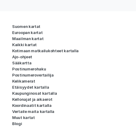
Suomen kartat
Euroopan kartat
Maailman kartat
Kaikki kartat
Kotimaan matkailukohteet kartalla
Ajo-ohjeet
Sääkartta
Postinumerohaku
Postinumerovertailija
Kelikamerat
Etäisyydet kartalla
Kaupunginosat kartalla
Kellonajat ja aikaerot
Koordinaatit kartalla
Vertaile maita kartalla
Muut kartat
Blogi