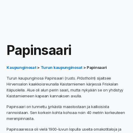
Papinsaari
Kaupunginosat
>
Turun kaupunginosat
> Papinsaari
Turun kaupunginosa Papinsaari (ruots.
Prästholm
) sijaitsee
Hirvensalon kaakkoisreunalla Kaistarniemen kärjessä Friskalan
itäpuolella. Alue oli alun perin saari, mutta nykyään se on yhdistyy
Kaistarniemeen kapean kannaksen avulla.
Papinsaari on tunnettu jyrkästä maastostaan ja kallioisista
rannoistaan. Sen korkein kohta kohoaa noin 40 metrin korkeuteen
merenpinnasta.
Papinsaaressa oli vielä 1900-luvun lopulla useita omakotitaloja ja