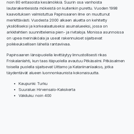
noin 80 eritasoista kesämökkiä. Suurin osa vanhoista
lautarakenteisista mökeistä on kuitenkin purettu. Vuoden 1998
kaavoituksen valmistuttua Papinsaaren ilme on muuttunut
merkittävästi. Vuodesta 2000 alkaen aluetta on kehitetty
yksilölliseksi ja korkealaatuiseksi asuinalueeksi, jossa on
arkkitehtien suunnittelemia pien- ja rivitaloja. Monissa asunnoissa
on upea merinäköala ja useat rakennukset sijaitsevat
poikkeuksellisen lähellä rantaviivaa.
Papinsaaren länsipuolella levittäytyy linnustollisesti rikas
Friskalanlahti, kun taas itäpuolella avautuu Pitkäsalmi. Pitkäsalmen
toisella puolella sijaitsevat Uittamo ja Katariinanlaakso, jotka
täydentävät alueen luonnonkaunista kokonaisuutta.
Kaupunki: Turku
Suuralue: Hirvensalo-Kakskerta
Väkiluku: noin 400