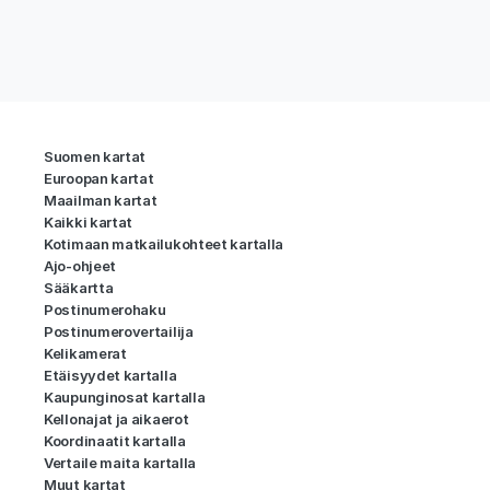
Suomen kartat
Euroopan kartat
Maailman kartat
Kaikki kartat
Kotimaan matkailukohteet kartalla
Ajo-ohjeet
Sääkartta
Postinumerohaku
Postinumerovertailija
Kelikamerat
Etäisyydet kartalla
Kaupunginosat kartalla
Kellonajat ja aikaerot
Koordinaatit kartalla
Vertaile maita kartalla
Muut kartat