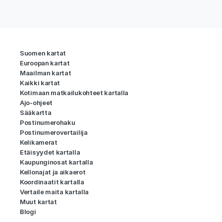
Suomen kartat
Euroopan kartat
Maailman kartat
Kaikki kartat
Kotimaan matkailukohteet kartalla
Ajo-ohjeet
Sääkartta
Postinumerohaku
Postinumerovertailija
Kelikamerat
Etäisyydet kartalla
Kaupunginosat kartalla
Kellonajat ja aikaerot
Koordinaatit kartalla
Vertaile maita kartalla
Muut kartat
Blogi