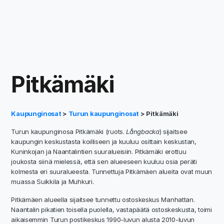
Pitkämäki
Kaupunginosat
>
Turun kaupunginosat
> Pitkämäki
Turun kaupunginosa Pitkämäki (ruots.
Långbacka
) sijaitsee
kaupungin keskustasta koilliseen ja kuuluu osittain keskustan,
Kuninkojan ja Naantalintien suuralueisiin. Pitkämäki erottuu
joukosta siinä mielessä, että sen alueeseen kuuluu osia peräti
kolmesta eri suuralueesta. Tunnettuja Pitkämäen alueita ovat muun
muassa Suikkila ja Muhkuri.
Pitkämäen alueella sijaitsee tunnettu ostoskeskus Manhattan.
Naantalin pikatien toisella puolella, vastapäätä ostoskeskusta, toimi
aikaisemmin Turun postikeskus 1990-luvun alusta 2010-luvun