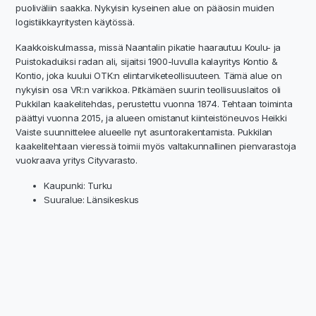
puoliväliin saakka. Nykyisin kyseinen alue on pääosin muiden
logistiikkayritysten käytössä.
Kaakkoiskulmassa, missä Naantalin pikatie haarautuu Koulu- ja
Puistokaduiksi radan ali, sijaitsi 1900-luvulla kalayritys Kontio &
Kontio, joka kuului OTK:n elintarviketeollisuuteen. Tämä alue on
nykyisin osa VR:n varikkoa. Pitkämäen suurin teollisuuslaitos oli
Pukkilan kaakelitehdas, perustettu vuonna 1874. Tehtaan toiminta
päättyi vuonna 2015, ja alueen omistanut kiinteistöneuvos Heikki
Vaiste suunnittelee alueelle nyt asuntorakentamista. Pukkilan
kaakelitehtaan vieressä toimii myös valtakunnallinen pienvarastoja
vuokraava yritys Cityvarasto.
Kaupunki: Turku
Suuralue: Länsikeskus