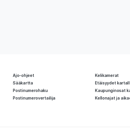
Ajo-ohjeet
Kelikamerat
Sääkartta
Etäisyydet kartal
Postinumerohaku
Kaupunginosat ka
Postinumerovertailija
Kellonajat ja aika