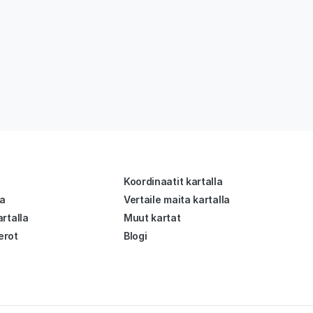
Koordinaatit kartalla
la
Vertaile maita kartalla
rtalla
Muut kartat
erot
Blogi