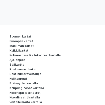
Suomen kartat
Euroopan kartat
Maailman kartat
Kaikki kartat
Kotimaan matkailukohteet kartalla
Ajo-ohjeet
Sääkartta
Postinumerohaku
Postinumerovertailija
Kelikamerat
Etäisyydet kartalla
Kaupunginosat kartalla
Kellonajat ja aikaerot
Koordinaatit kartalla
Vertaile maita kartalla