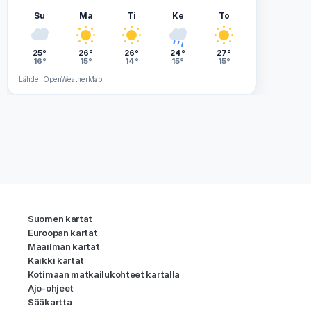
Su
Ma
Ti
Ke
To
25°
26°
26°
24°
27°
16°
15°
14°
15°
15°
Lähde: OpenWeatherMap
Suomen kartat
Euroopan kartat
Maailman kartat
Kaikki kartat
Kotimaan matkailukohteet kartalla
Ajo-ohjeet
Sääkartta