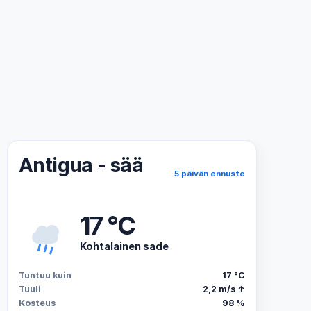
Antigua - sää
5 päivän ennuste
17 °C
Kohtalainen sade
Tuntuu kuin
17 °C
Tuuli
2,2 m/s ↑
Kosteus
98 %