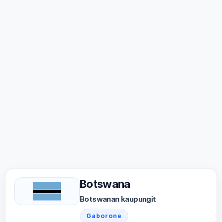
Botswana
Botswanan kaupungit
Gaborone