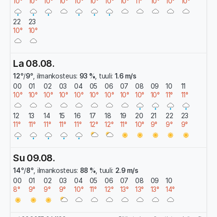
10°
10°
10°
10°
10°
10°
10°
10°
11°
10°
10°
10°
22
23
10°
10°
La 08.08.
12°
/
9°
, ilmankosteus:
93 %
, tuuli:
1.6 m/s
00
01
02
03
04
05
06
07
08
09
10
11
10°
10°
10°
10°
10°
10°
10°
10°
10°
10°
11°
11°
12
13
14
15
16
17
18
19
20
21
22
23
11°
11°
11°
11°
11°
12°
12°
11°
10°
9°
9°
9°
Su 09.08.
14°
/
8°
, ilmankosteus:
88 %
, tuuli:
2.9 m/s
00
01
02
03
04
05
06
07
08
09
10
8°
9°
9°
9°
10°
11°
12°
13°
13°
13°
14°