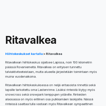
Ritavalkea
Hiihtokeskukset kartalla
> Ritavalkea
Ritavalkean hiihtokeskus sijaitsee Lapissa, noin 100 kilometrin
päässä Rovaniemeltä. Ritavalkea on erityisen tunnettu
talviaktiviteeteistaan, mutta alueella järjestetään toimintaan myös
muina vuodenaikoina.
Ritavalkean hiihtokeskuksessa on neljä eritasoista rinnettä sekä
lapsille tarkoitettu oma Lastenrinne. Lisäksi rinteistä löytyy myös
snowcross sekä snowpark temppujen ystäville. Rinteiden
alaosassa on myös erillinen osa pulkkamäen laskijoille. Näissä
rinteissä saattaa tulla vastaan myös Ritavalkean sympaattinen