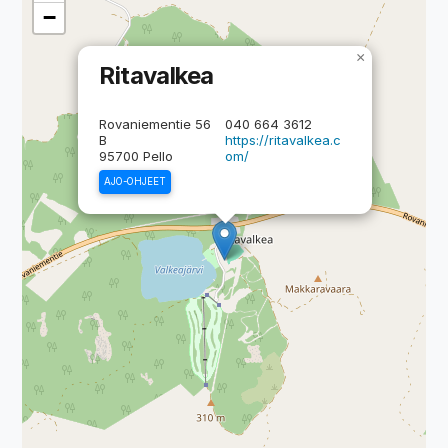
−
×
Ritavalkea
Rovaniementie 56
040 664 3612
B
https://ritavalkea.c
95700 Pello
om/
AJO-OHJEET