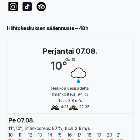
Hiihtokeskuksen sääennuste – 48h
Perjantai 07.08.
Klo 10
10°
Heikkoa vesisadetta
Ilmankosteus: 94 %
Tuuli: 3.8 m/s
4:21
22:35
Pe 07.08.
11°
/
10°
, ilmankosteus:
87 %
, tuuli:
2.8 m/s
10
11
12
13
14
15
16
17
18
19
20
21