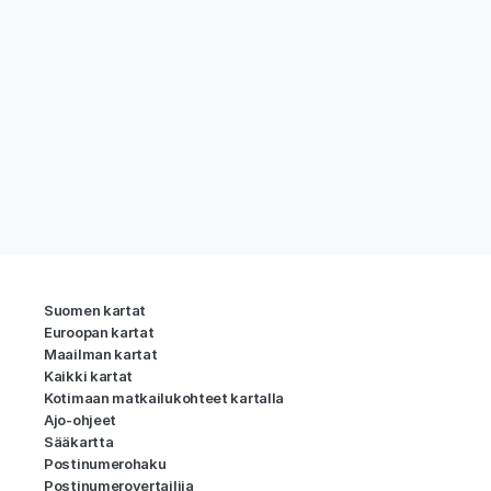
Suomen kartat
Euroopan kartat
Maailman kartat
Kaikki kartat
Kotimaan matkailukohteet kartalla
Ajo-ohjeet
Sääkartta
Postinumerohaku
Postinumerovertailija