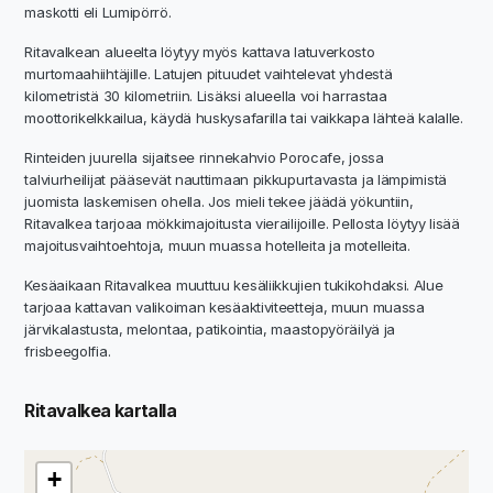
maskotti eli Lumipörrö.
Ritavalkean alueelta löytyy myös kattava latuverkosto
murtomaahiihtäjille. Latujen pituudet vaihtelevat yhdestä
kilometristä 30 kilometriin. Lisäksi alueella voi harrastaa
moottorikelkkailua, käydä huskysafarilla tai vaikkapa lähteä kalalle.
Rinteiden juurella sijaitsee rinnekahvio Porocafe, jossa
talviurheilijat pääsevät nauttimaan pikkupurtavasta ja lämpimistä
juomista laskemisen ohella. Jos mieli tekee jäädä yökuntiin,
Ritavalkea tarjoaa mökkimajoitusta vierailijoille. Pellosta löytyy lisää
majoitusvaihtoehtoja, muun muassa hotelleita ja motelleita.
Kesäaikaan Ritavalkea muuttuu kesäliikkujien tukikohdaksi. Alue
tarjoaa kattavan valikoiman kesäaktiviteetteja, muun muassa
järvikalastusta, melontaa, patikointia, maastopyöräilyä ja
frisbeegolfia.
Ritavalkea kartalla
+