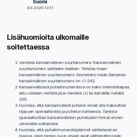
Suomi
8.8.2026 13:11
Lisähuomioita ulkomaille
soitettaessa
Varmista kansainvälinen suuntanumero: Kansainvälinen
suuntanumero vaihtelee maittain. Tarkista maan
kansainvälinen suuntanumero. Esimerkiksi maan Bahamas
kansainvälinen suuntanumero on +1-242.
Kansainvälisissä puhelinnumeroissa on kaksi merkintätapaa:
alku voidaan merkitä plus-merkillä (+) tai kahdella nollalla
(00).
Huomaa, että kansainväliset puhelut voivat olla maksullisia
riippuen operaattorista ja puhelun kohteesta. Tarkista
operaattoriltasi kansainvälisten puheluiden hinnat ennen
ulkomaille soittamista.
Huomaa, että puhelinnumerokäytännöt vaihtelevat eri
maissa, joten tämän sivun ohjeet eivät välttämättä päde