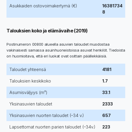
Asukkaiden ostovoimakertymä (€)
16381734
8
Talouksien koko ja elämävaihe (2019)
Postinumeron 00800 alueella asuvien taloudet muodostaa
vakinaisesti samassa asuinhuoneistoissa asuvat henkilöt. Tiedoista
on huomioitava, että eri luokat ovat osittain päällekkäisiä.
Taloudet yhteensä
4181
Talouksien keskikoko
1.7
Asumisväljyys (m²)
33.1
Yksinasuvien taloudet
2333
Yksinasuvien nuorten taloudet (–34 v.)
657
Lapsettomat nuorten parien taloudet (–34v.)
223