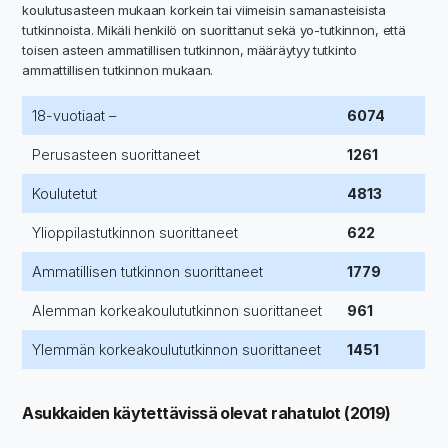
koulutusasteen mukaan korkein tai viimeisin samanasteisista
tutkinnoista. Mikäli henkilö on suorittanut sekä yo-tutkinnon, että
toisen asteen ammatillisen tutkinnon, määräytyy tutkinto
ammattillisen tutkinnon mukaan.
18-vuotiaat –
6074
Perusasteen suorittaneet
1261
Koulutetut
4813
Ylioppilastutkinnon suorittaneet
622
Ammatillisen tutkinnon suorittaneet
1779
Alemman korkeakoulututkinnon suorittaneet
961
Ylemmän korkeakoulututkinnon suorittaneet
1451
Asukkaiden käytettävissä olevat rahatulot (2019)