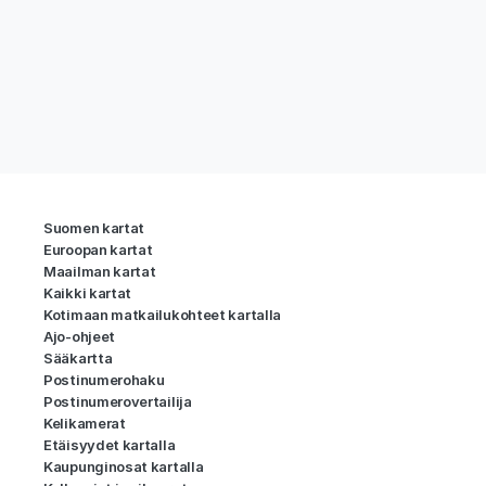
Suomen kartat
Euroopan kartat
Maailman kartat
Kaikki kartat
Kotimaan matkailukohteet kartalla
Ajo-ohjeet
Sääkartta
Postinumerohaku
Postinumerovertailija
Kelikamerat
Etäisyydet kartalla
Kaupunginosat kartalla