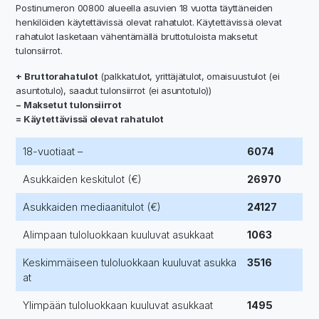
Postinumeron 00800 alueella asuvien 18 vuotta täyttäneiden
henkilöiden käytettävissä olevat rahatulot. Käytettävissä olevat
rahatulot lasketaan vähentämällä bruttotuloista maksetut
tulonsiirrot.
+ Bruttorahatulot
(palkkatulot, yrittäjätulot, omaisuustulot (ei
asuntotulo), saadut tulonsiirrot (ei asuntotulo))
− Maksetut tulonsiirrot
= Käytettävissä olevat rahatulot
18-vuotiaat –
6074
Asukkaiden keskitulot (€)
26970
Asukkaiden mediaanitulot (€)
24127
Alimpaan tuloluokkaan kuuluvat asukkaat
1063
Keskimmäiseen tuloluokkaan kuuluvat asukka
3516
at
Ylimpään tuloluokkaan kuuluvat asukkaat
1495