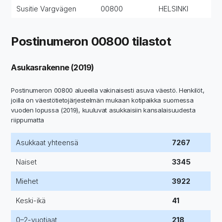
Susitie Vargvägen
00800
HELSINKI
Postinumeron 00800 tilastot
Asukasrakenne (2019)
Postinumeron 00800 alueella vakinaisesti asuva väestö. Henkilöt,
joilla on väestötietojärjestelmän mukaan kotipaikka suomessa
vuoden lopussa (2019), kuuluvat asukkaisiin kansalaisuudesta
riippumatta
Asukkaat yhteensä
7267
Naiset
3345
Miehet
3922
Keski-ikä
41
0–2-vuotiaat
218