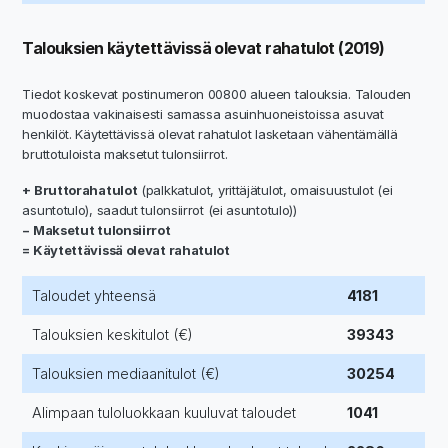
Talouksien käytettävissä olevat rahatulot (2019)
Tiedot koskevat postinumeron 00800 alueen talouksia. Talouden
muodostaa vakinaisesti samassa asuinhuoneistoissa asuvat
henkilöt. Käytettävissä olevat rahatulot lasketaan vähentämällä
bruttotuloista maksetut tulonsiirrot.
+ Bruttorahatulot
(palkkatulot, yrittäjätulot, omaisuustulot (ei
asuntotulo), saadut tulonsiirrot (ei asuntotulo))
− Maksetut tulonsiirrot
= Käytettävissä olevat rahatulot
Taloudet yhteensä
4181
Talouksien keskitulot (€)
39343
Talouksien mediaanitulot (€)
30254
Alimpaan tuloluokkaan kuuluvat taloudet
1041