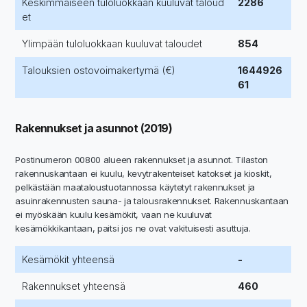
Keskimmäiseen tuloluokkaan kuuluvat taloud
2286
et
Ylimpään tuloluokkaan kuuluvat taloudet
854
Talouksien ostovoimakertymä (€)
1644926
61
Rakennukset ja asunnot (2019)
Postinumeron 00800 alueen rakennukset ja asunnot. Tilaston
rakennuskantaan ei kuulu, kevytrakenteiset katokset ja kioskit,
pelkästään maataloustuotannossa käytetyt rakennukset ja
asuinrakennusten sauna- ja talousrakennukset. Rakennuskantaan
ei myöskään kuulu kesämökit, vaan ne kuuluvat
kesämökkikantaan, paitsi jos ne ovat vakituisesti asuttuja.
Kesämökit yhteensä
-
Rakennukset yhteensä
460