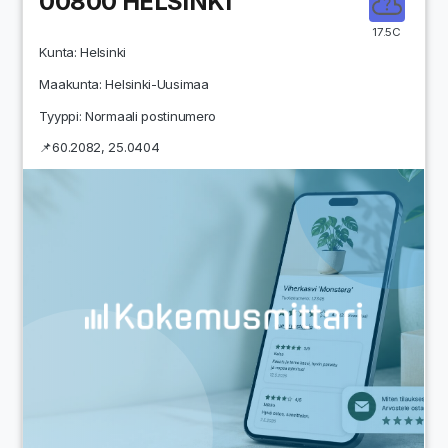
00800
HELSINKI
17.5C
Kunta:
Helsinki
Maakunta:
Helsinki-Uusimaa
Tyyppi: Normaali postinumero
📌
60.2082
,
25.0404