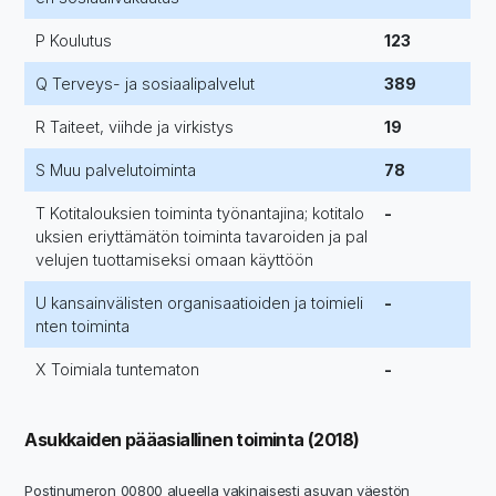
P Koulutus
123
Q Terveys- ja sosiaalipalvelut
389
R Taiteet, viihde ja virkistys
19
S Muu palvelutoiminta
78
T Kotitalouksien toiminta työnantajina; kotitalo
-
uksien eriyttämätön toiminta tavaroiden ja pal
velujen tuottamiseksi omaan käyttöön
U kansainvälisten organisaatioiden ja toimieli
-
nten toiminta
X Toimiala tuntematon
-
Asukkaiden pääasiallinen toiminta (2018)
Postinumeron 00800 alueella vakinaisesti asuvan väestön