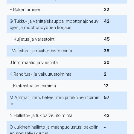
F Rakentaminen
22
G Tukku- ja vähittäiskauppa; moottoriajoneuv
42
ojen ja moottoripyörien korjaus
H Kuljetus ja varastointi
45
I Majoitus- ja ravitsemistoiminta
38
J Informaatio ja viestintä
30
K Rahoitus- ja vakuutustoiminta
2
L Kiinteistöalan toiminta
12
M Ammatillinen, tieteellinen ja tekninen toimin
57
ta
N Hallinto- ja tukipalvelutoiminta
42
O Julkinen hallinto ja maanpuolustus; pakollin
-
en sosiaalivakuutus