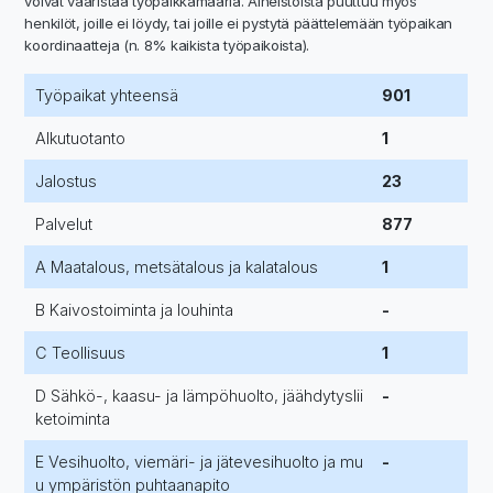
voivat vääristää työpaikkamääriä. Aineistoista puuttuu myös
henkilöt, joille ei löydy, tai joille ei pystytä päättelemään työpaikan
koordinaatteja (n. 8% kaikista työpaikoista).
Työpaikat yhteensä
901
Alkutuotanto
1
Jalostus
23
Palvelut
877
A Maatalous, metsätalous ja kalatalous
1
B Kaivostoiminta ja louhinta
-
C Teollisuus
1
D Sähkö-, kaasu- ja lämpöhuolto, jäähdytyslii
-
ketoiminta
E Vesihuolto, viemäri- ja jätevesihuolto ja mu
-
u ympäristön puhtaanapito