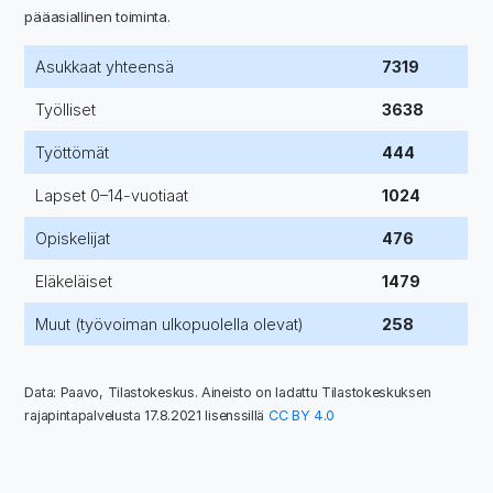
pääasiallinen toiminta.
Asukkaat yhteensä
7319
Työlliset
3638
Työttömät
444
Lapset 0–14-vuotiaat
1024
Opiskelijat
476
Eläkeläiset
1479
Muut (työvoiman ulkopuolella olevat)
258
Data: Paavo, Tilastokeskus. Aineisto on ladattu Tilastokeskuksen
rajapintapalvelusta 17.8.2021 lisenssillä
CC BY 4.0