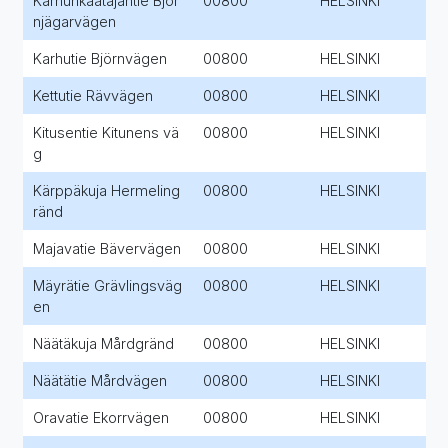
Karhunkaatajantie Björ
00800
HELSINKI
njägarvägen
Karhutie Björnvägen
00800
HELSINKI
Kettutie Rävvägen
00800
HELSINKI
Kitusentie Kitunens vä
00800
HELSINKI
g
Kärppäkuja Hermeling
00800
HELSINKI
ränd
Majavatie Bävervägen
00800
HELSINKI
Mäyrätie Grävlingsväg
00800
HELSINKI
en
Näätäkuja Mårdgränd
00800
HELSINKI
Näätätie Mårdvägen
00800
HELSINKI
Oravatie Ekorrvägen
00800
HELSINKI