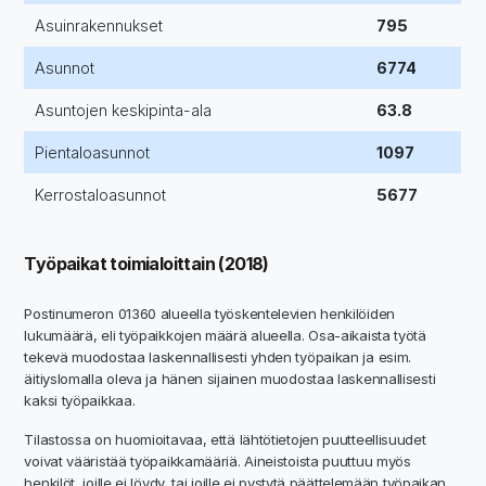
Asuinrakennukset
795
Asunnot
6774
Asuntojen keskipinta-ala
63.8
Pientaloasunnot
1097
Kerrostaloasunnot
5677
Työpaikat toimialoittain (2018)
Postinumeron 01360 alueella työskentelevien henkilöiden
lukumäärä, eli työpaikkojen määrä alueella. Osa-aikaista työtä
tekevä muodostaa laskennallisesti yhden työpaikan ja esim.
äitiyslomalla oleva ja hänen sijainen muodostaa laskennallisesti
kaksi työpaikkaa.
Tilastossa on huomioitavaa, että lähtötietojen puutteellisuudet
voivat vääristää työpaikkamääriä. Aineistoista puuttuu myös
henkilöt, joille ei löydy, tai joille ei pystytä päättelemään työpaikan