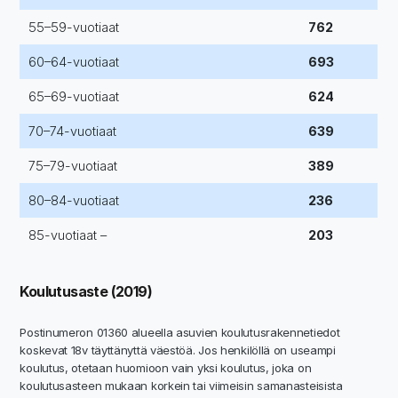
55–59-vuotiaat
762
60–64-vuotiaat
693
65–69-vuotiaat
624
70–74-vuotiaat
639
75–79-vuotiaat
389
80–84-vuotiaat
236
85-vuotiaat –
203
Koulutusaste (2019)
Postinumeron 01360 alueella asuvien koulutusrakennetiedot
koskevat 18v täyttänyttä väestöä. Jos henkilöllä on useampi
koulutus, otetaan huomioon vain yksi koulutus, joka on
koulutusasteen mukaan korkein tai viimeisin samanasteisista