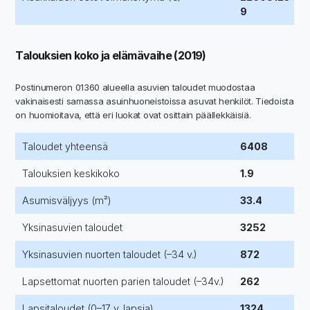
9
Talouksien koko ja elämävaihe (2019)
Postinumeron 01360 alueella asuvien taloudet muodostaa
vakinaisesti samassa asuinhuoneistoissa asuvat henkilöt. Tiedoista
on huomioitava, että eri luokat ovat osittain päällekkäisiä.
Taloudet yhteensä
6408
Talouksien keskikoko
1.9
Asumisväljyys (m²)
33.4
Yksinasuvien taloudet
3252
Yksinasuvien nuorten taloudet (–34 v.)
872
Lapsettomat nuorten parien taloudet (–34v.)
262
Lapsitaloudet (0–17 v. lapsia)
1324