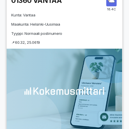
01360
VANTAA
18.4C
Kunta:
Vantaa
Maakunta:
Helsinki-Uusimaa
Tyyppi: Normaali postinumero
📌
60.32
,
25.0619