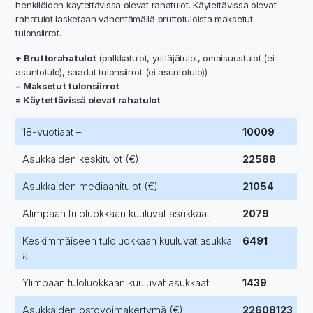
henkilöiden käytettävissä olevat rahatulot. Käytettävissä olevat
rahatulot lasketaan vähentämällä bruttotuloista maksetut
tulonsiirrot.
+ Bruttorahatulot
(palkkatulot, yrittäjätulot, omaisuustulot (ei
asuntotulo), saadut tulonsiirrot (ei asuntotulo))
− Maksetut tulonsiirrot
= Käytettävissä olevat rahatulot
18-vuotiaat –
10009
Asukkaiden keskitulot (€)
22588
Asukkaiden mediaanitulot (€)
21054
Alimpaan tuloluokkaan kuuluvat asukkaat
2079
Keskimmäiseen tuloluokkaan kuuluvat asukka
6491
at
Ylimpään tuloluokkaan kuuluvat asukkaat
1439
Asukkaiden ostovoimakertymä (€)
22608123