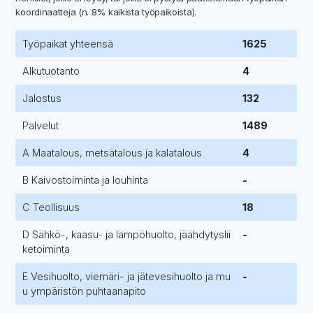
koordinaatteja (n. 8% kaikista työpaikoista).
Työpaikat yhteensä
1625
Alkutuotanto
4
Jalostus
132
Palvelut
1489
A Maatalous, metsätalous ja kalatalous
4
B Kaivostoiminta ja louhinta
-
C Teollisuus
18
D Sähkö-, kaasu- ja lämpöhuolto, jäähdytyslii
-
ketoiminta
E Vesihuolto, viemäri- ja jätevesihuolto ja mu
-
u ympäristön puhtaanapito