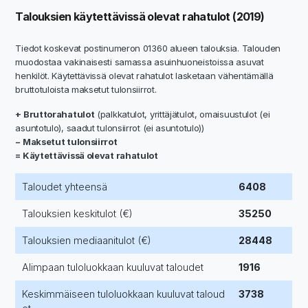
Talouksien käytettävissä olevat rahatulot (2019)
Tiedot koskevat postinumeron 01360 alueen talouksia. Talouden
muodostaa vakinaisesti samassa asuinhuoneistoissa asuvat
henkilöt. Käytettävissä olevat rahatulot lasketaan vähentämällä
bruttotuloista maksetut tulonsiirrot.
+ Bruttorahatulot
(palkkatulot, yrittäjätulot, omaisuustulot (ei
asuntotulo), saadut tulonsiirrot (ei asuntotulo))
− Maksetut tulonsiirrot
= Käytettävissä olevat rahatulot
Taloudet yhteensä
6408
Talouksien keskitulot (€)
35250
Talouksien mediaanitulot (€)
28448
Alimpaan tuloluokkaan kuuluvat taloudet
1916
Keskimmäiseen tuloluokkaan kuuluvat taloud
3738