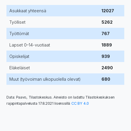
Asukkaat yhteensä
12027
Työlliset
5262
Työttömät
767
Lapset 0–14-vuotiaat
1889
Opiskelijat
939
Eläkeläiset
2490
Muut (työvoiman ulkopuolella olevat)
680
Data: Paavo, Tilastokeskus. Aineisto on ladattu Tilastokeskuksen
rajapintapalvelusta 17.8.2021 lisenssillä
CC BY 4.0