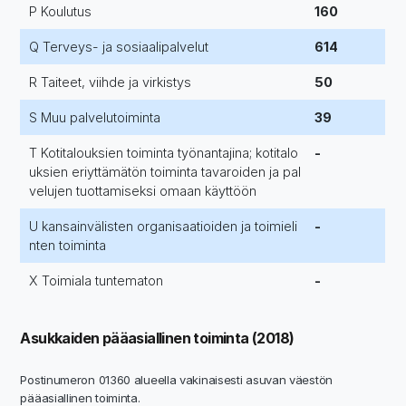
P Koulutus
160
Q Terveys- ja sosiaalipalvelut
614
R Taiteet, viihde ja virkistys
50
S Muu palvelutoiminta
39
T Kotitalouksien toiminta työnantajina; kotitalo
-
uksien eriyttämätön toiminta tavaroiden ja pal
velujen tuottamiseksi omaan käyttöön
U kansainvälisten organisaatioiden ja toimieli
-
nten toiminta
X Toimiala tuntematon
-
Asukkaiden pääasiallinen toiminta (2018)
Postinumeron 01360 alueella vakinaisesti asuvan väestön
pääasiallinen toiminta.