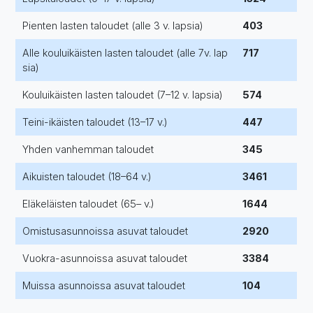
Pienten lasten taloudet (alle 3 v. lapsia)
403
Alle kouluikäisten lasten taloudet (alle 7v. lap
717
sia)
Kouluikäisten lasten taloudet (7–12 v. lapsia)
574
Teini-ikäisten taloudet (13–17 v.)
447
Yhden vanhemman taloudet
345
Aikuisten taloudet (18–64 v.)
3461
Eläkeläisten taloudet (65– v.)
1644
Omistusasunnoissa asuvat taloudet
2920
Vuokra-asunnoissa asuvat taloudet
3384
Muissa asunnoissa asuvat taloudet
104