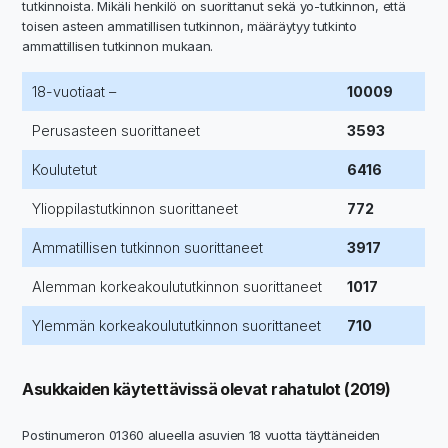
tutkinnoista. Mikäli henkilö on suorittanut sekä yo-tutkinnon, että
toisen asteen ammatillisen tutkinnon, määräytyy tutkinto
ammattillisen tutkinnon mukaan.
18-vuotiaat –
10009
Perusasteen suorittaneet
3593
Koulutetut
6416
Ylioppilastutkinnon suorittaneet
772
Ammatillisen tutkinnon suorittaneet
3917
Alemman korkeakoulututkinnon suorittaneet
1017
Ylemmän korkeakoulututkinnon suorittaneet
710
Asukkaiden käytettävissä olevat rahatulot (2019)
Postinumeron 01360 alueella asuvien 18 vuotta täyttäneiden