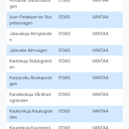
Hosantie Släckruskvä
01360
VANTAA
gen
Ison-Petaksen tie Stor
01360
VANTAA
petasvägen
Jalavakuja Almgrände
01360
VANTAA
n
Jalavatie Almvägen
01360
VANTAA
Kantokuja Stubbgränd
01360
VANTAA
en
Karjopolku Boskapssti
01360
VANTAA
gen
Karsikkokuja Vårdträd
01360
VANTAA
sgränden
Kaukonkuja Kaukogrän
01360
VANTAA
den
Kaupinkuja Kauppigrä
01360
VANTAA