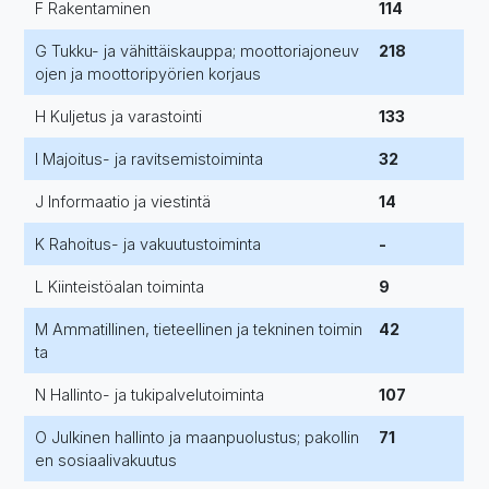
F Rakentaminen
114
G Tukku- ja vähittäiskauppa; moottoriajoneuv
218
ojen ja moottoripyörien korjaus
H Kuljetus ja varastointi
133
I Majoitus- ja ravitsemistoiminta
32
J Informaatio ja viestintä
14
K Rahoitus- ja vakuutustoiminta
-
L Kiinteistöalan toiminta
9
M Ammatillinen, tieteellinen ja tekninen toimin
42
ta
N Hallinto- ja tukipalvelutoiminta
107
O Julkinen hallinto ja maanpuolustus; pakollin
71
en sosiaalivakuutus