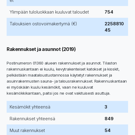
et
Ylimpään tuloluokkaan kuuluvat taloudet
754
Talouksien ostovoimakertymä (€)
2258810
45
Rakennukset ja asunnot (2019)
Postinumeron 01360 alueen rakennukset ja asunnot. Tilaston
rakennuskantaan ei kuulu, kevytrakenteiset katokset ja kioskit,
pelkästään maataloustuotannossa käytetyt rakennukset ja
asuinrakennusten sauna- ja talousrakennukset. Rakennuskantaan
ei myöskään kuulu kesämökit, vaan ne kuuluvat
kesämökkikantaan, paitsi jos ne ovat vakituisesti asuttuja.
Kesämökit yhteensä
3
Rakennukset yhteensä
849
Muut rakennukset
54