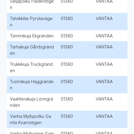
Seljapolku Fläderstige
01360
VANTAA
n
Talvikkitie Pyrolaväge
01360
VANTAA
n
Tammikuja Ekgränden
01360
VANTAA
Tarhakuja Gårdsgränd
01360
VANTAA
en
Trukkikuja Truckgränd
01360
VANTAA
en
Tuomikuja Häggrände
01360
VANTAA
n
Vaahterakuja Lönngrä
01360
VANTAA
nden
Vanha Myllypolku Ga
01360
VANTAA
mla Kvarnstigen
Vanha Myllyrinne Gam
01360
VANTAA