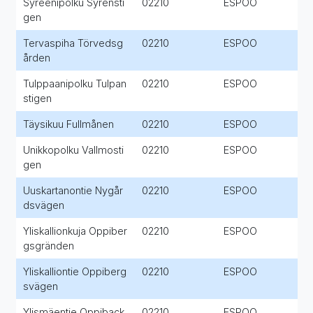
Syreenipolku Syrensti
02210
ESPOO
gen
Tervaspiha Törvedsg
02210
ESPOO
ården
Tulppaanipolku Tulpan
02210
ESPOO
stigen
Täysikuu Fullmånen
02210
ESPOO
Unikkopolku Vallmosti
02210
ESPOO
gen
Uuskartanontie Nygår
02210
ESPOO
dsvägen
Yliskallionkuja Oppiber
02210
ESPOO
gsgränden
Yliskalliontie Oppiberg
02210
ESPOO
svägen
Ylismäentie Oppiback
02210
ESPOO