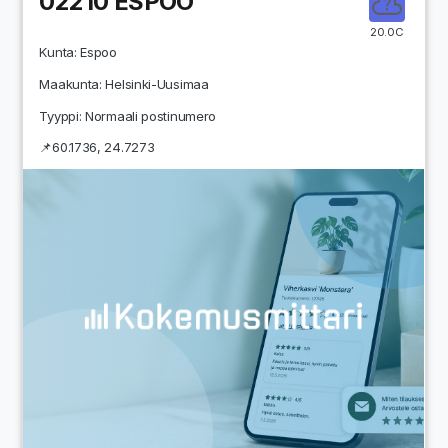
02210
ESPOO
20.0C
Kunta:
Espoo
Maakunta:
Helsinki-Uusimaa
Tyyppi: Normaali postinumero
📌
60.1736
,
24.7273