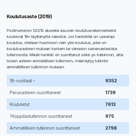
Koulutusaste (2019)
Postinumeron 02210 alueella asuvien koulutusrakennetiedot
koskevat 18v täyttänyttä väestöä. Jos henkilöllä on useampi
koulutus, otetaan huomioon vain yksi koulutus, joka on
koulutusasteen mukaan korkein tai viimeisin samanasteisista
tutkinnoista. Mikäli henkilö on suorittanut sekä yo-tutkinnon, että
toisen asteen ammatillisen tutkinnon, määräytyy tutkinto
ammattillisen tutkinnon mukaan.
18-vuotiaat –
9352
Perusasteen suorittaneet
1739
Koulutetut
7613
Ylioppilastutkinnon suorittaneet
975
Ammatillisen tutkinnon suorittaneet
2798