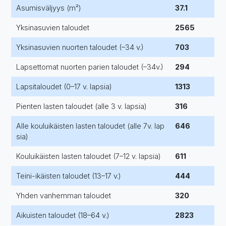
Asumisväljyys (m²)
37.1
Yksinasuvien taloudet
2565
Yksinasuvien nuorten taloudet (–34 v.)
703
Lapsettomat nuorten parien taloudet (–34v.)
294
Lapsitaloudet (0–17 v. lapsia)
1313
Pienten lasten taloudet (alle 3 v. lapsia)
316
Alle kouluikäisten lasten taloudet (alle 7v. lap
646
sia)
Kouluikäisten lasten taloudet (7–12 v. lapsia)
611
Teini-ikäisten taloudet (13–17 v.)
444
Yhden vanhemman taloudet
320
Aikuisten taloudet (18–64 v.)
2823