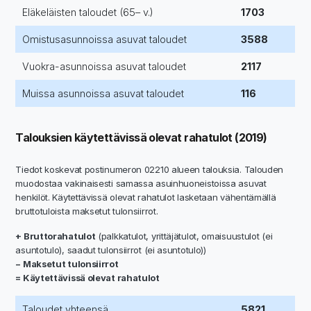
Eläkeläisten taloudet (65– v.)
1703
Omistusasunnoissa asuvat taloudet
3588
Vuokra-asunnoissa asuvat taloudet
2117
Muissa asunnoissa asuvat taloudet
116
Talouksien käytettävissä olevat rahatulot (2019)
Tiedot koskevat postinumeron 02210 alueen talouksia. Talouden
muodostaa vakinaisesti samassa asuinhuoneistoissa asuvat
henkilöt. Käytettävissä olevat rahatulot lasketaan vähentämällä
bruttotuloista maksetut tulonsiirrot.
+ Bruttorahatulot
(palkkatulot, yrittäjätulot, omaisuustulot (ei
asuntotulo), saadut tulonsiirrot (ei asuntotulo))
− Maksetut tulonsiirrot
= Käytettävissä olevat rahatulot
Taloudet yhteensä
5821