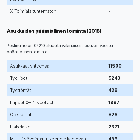
X Toimiala tuntematon
-
Asukkaiden pääasiallinen toiminta (2018)
Postinumeron 02210 alueella vakinaisesti asuvan väestön
pääasiallinen toiminta.
Asukkaat yhteensä
11500
Työlliset
5243
Työttömät
428
Lapset 0–14-vuotiaat
1897
Opiskelijat
826
Eläkeläiset
2671
Muut (työvoiman ulkopuolella olevat)
435