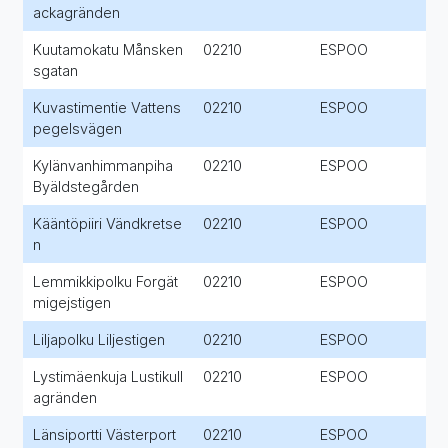
ackagränden
Kuutamokatu Månsken
02210
ESPOO
sgatan
Kuvastimentie Vattens
02210
ESPOO
pegelsvägen
Kylänvanhimmanpiha
02210
ESPOO
Byäldstegården
Kääntöpiiri Vändkretse
02210
ESPOO
n
Lemmikkipolku Forgät
02210
ESPOO
migejstigen
Liljapolku Liljestigen
02210
ESPOO
Lystimäenkuja Lustikull
02210
ESPOO
agränden
Länsiportti Västerport
02210
ESPOO