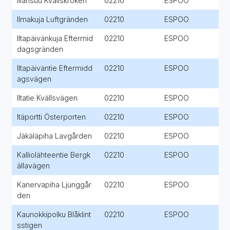
Illansuu Kvällskröken
02210
ESPOO
Ilmakuja Luftgränden
02210
ESPOO
Iltapäivänkuja Eftermid
02210
ESPOO
dagsgränden
Iltapäiväntie Eftermidd
02210
ESPOO
agsvägen
Iltatie Kvällsvägen
02210
ESPOO
Itäportti Österporten
02210
ESPOO
Jäkäläpiha Lavgården
02210
ESPOO
Kalliolähteentie Bergk
02210
ESPOO
ällavägen
Kanervapiha Ljunggår
02210
ESPOO
den
Kaunokkipolku Blåklint
02210
ESPOO
sstigen