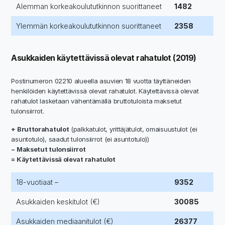
Alemman korkeakoulututkinnon suorittaneet
1482
Ylemmän korkeakoulututkinnon suorittaneet
2358
Asukkaiden käytettävissä olevat rahatulot (2019)
Postinumeron 02210 alueella asuvien 18 vuotta täyttäneiden
henkilöiden käytettävissä olevat rahatulot. Käytettävissä olevat
rahatulot lasketaan vähentämällä bruttotuloista maksetut
tulonsiirrot.
+ Bruttorahatulot
(palkkatulot, yrittäjätulot, omaisuustulot (ei
asuntotulo), saadut tulonsiirrot (ei asuntotulo))
− Maksetut tulonsiirrot
= Käytettävissä olevat rahatulot
18-vuotiaat –
9352
Asukkaiden keskitulot (€)
30085
Asukkaiden mediaanitulot (€)
26377