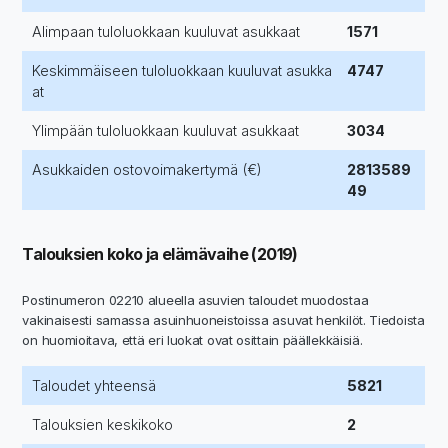
Alimpaan tuloluokkaan kuuluvat asukkaat
1571
Keskimmäiseen tuloluokkaan kuuluvat asukka
4747
at
Ylimpään tuloluokkaan kuuluvat asukkaat
3034
Asukkaiden ostovoimakertymä (€)
2813589
49
Talouksien koko ja elämävaihe (2019)
Postinumeron 02210 alueella asuvien taloudet muodostaa
vakinaisesti samassa asuinhuoneistoissa asuvat henkilöt. Tiedoista
on huomioitava, että eri luokat ovat osittain päällekkäisiä.
Taloudet yhteensä
5821
Talouksien keskikoko
2