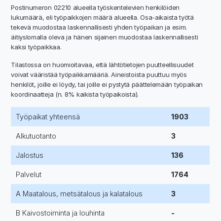
Postinumeron 02210 alueella työskentelevien henkilöiden
lukumäärä, eli työpaikkojen määrä alueella. Osa-aikaista työtä
tekevä muodostaa laskennallisesti yhden työpaikan ja esim.
äitiyslomalla oleva ja hänen sijainen muodostaa laskennallisesti
kaksi työpaikkaa.
Tilastossa on huomioitavaa, että lähtötietojen puutteellisuudet
voivat vääristää työpaikkamääriä. Aineistoista puuttuu myös
henkilöt, joille ei löydy, tai joille ei pystytä päättelemään työpaikan
koordinaatteja (n. 8% kaikista työpaikoista).
Työpaikat yhteensä
1903
Alkutuotanto
3
Jalostus
136
Palvelut
1764
A Maatalous, metsätalous ja kalatalous
3
B Kaivostoiminta ja louhinta
-