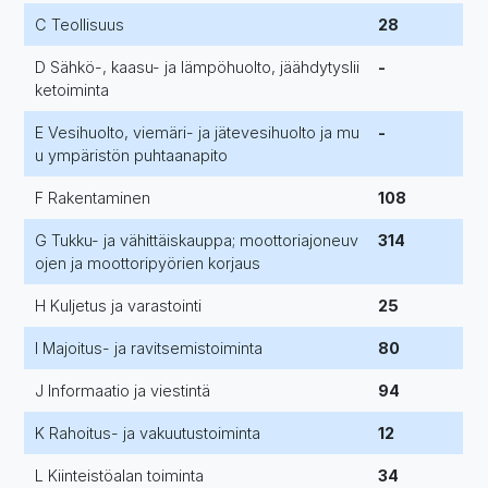
C Teollisuus
28
D Sähkö-, kaasu- ja lämpöhuolto, jäähdytyslii
-
ketoiminta
E Vesihuolto, viemäri- ja jätevesihuolto ja mu
-
u ympäristön puhtaanapito
F Rakentaminen
108
G Tukku- ja vähittäiskauppa; moottoriajoneuv
314
ojen ja moottoripyörien korjaus
H Kuljetus ja varastointi
25
I Majoitus- ja ravitsemistoiminta
80
J Informaatio ja viestintä
94
K Rahoitus- ja vakuutustoiminta
12
L Kiinteistöalan toiminta
34