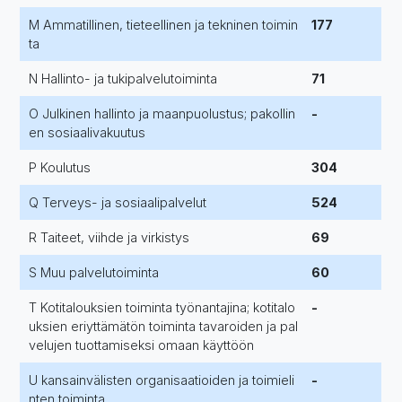
M Ammatillinen, tieteellinen ja tekninen toimin
177
ta
N Hallinto- ja tukipalvelutoiminta
71
O Julkinen hallinto ja maanpuolustus; pakollin
-
en sosiaalivakuutus
P Koulutus
304
Q Terveys- ja sosiaalipalvelut
524
R Taiteet, viihde ja virkistys
69
S Muu palvelutoiminta
60
T Kotitalouksien toiminta työnantajina; kotitalo
-
uksien eriyttämätön toiminta tavaroiden ja pal
velujen tuottamiseksi omaan käyttöön
U kansainvälisten organisaatioiden ja toimieli
-
nten toiminta