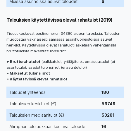
Muissa asunnoissa asuvat taloudet
6
Talouksien käytettävissä olevat rahatulot (2019)
Tiedot koskevat postinumeron 04390 alueen talouksia. Talouden
muodostaa vakinaisesti samassa asuinhuoneistoissa asuvat
henkilöt. Käytettävissä olevat rahatulot lasketaan vähentämällä
bruttotuloista maksetut tulonsiirrot.
+ Bruttorahatulot
(palkkatulot, yrittäjätulot, omaisuustulot (ei
asuntotulo), saadut tulonsiirrot (ei asuntotulo))
− Maksetut tulonsiirrot
= Käytettävissä olevat rahatulot
Taloudet yhteensä
180
Talouksien keskitulot (€)
56749
Talouksien mediaanitulot (€)
53281
Alimpaan tuloluokkaan kuuluvat taloudet
16