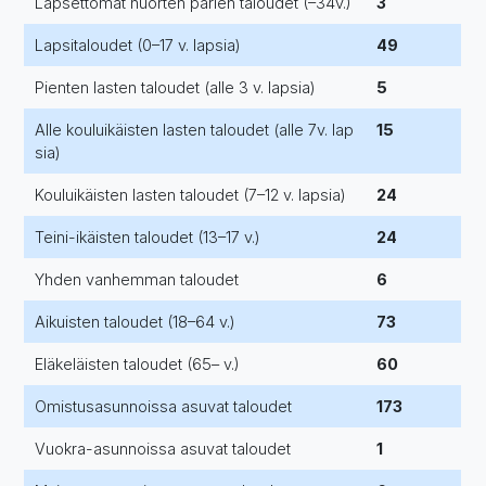
Lapsettomat nuorten parien taloudet (–34v.)
3
Lapsitaloudet (0–17 v. lapsia)
49
Pienten lasten taloudet (alle 3 v. lapsia)
5
Alle kouluikäisten lasten taloudet (alle 7v. lap
15
sia)
Kouluikäisten lasten taloudet (7–12 v. lapsia)
24
Teini-ikäisten taloudet (13–17 v.)
24
Yhden vanhemman taloudet
6
Aikuisten taloudet (18–64 v.)
73
Eläkeläisten taloudet (65– v.)
60
Omistusasunnoissa asuvat taloudet
173
Vuokra-asunnoissa asuvat taloudet
1