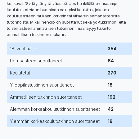
koskevat 18v täyttänyttä väestöä. Jos henkilöllä on useampi
koulutus, otetaan huomioon vain yksi koulutus, joka on
koulutusasteen mukaan korkein tai viimeisin samanasteisista
tutkinnoista. Mikäli henkilö on suorittanut sekä yo-tutkinnon, että
toisen asteen ammatillisen tutkinnon, määräytyy tutkinto
ammattillisen tutkinnon mukaan.
18-vuotiaat –
354
Perusasteen suorittaneet
84
Koulutetut
270
Ylioppilastutkinnon suorittaneet
18
Ammatillisen tutkinnon suorittaneet
192
Alemman korkeakoulututkinnon suorittaneet
42
Ylemmän korkeakoulututkinnon suorittaneet
18