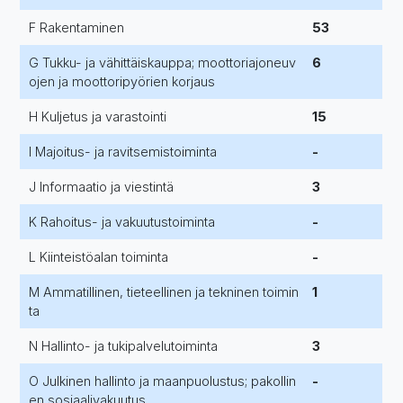
F Rakentaminen
53
G Tukku- ja vähittäiskauppa; moottoriajoneuv
6
ojen ja moottoripyörien korjaus
H Kuljetus ja varastointi
15
I Majoitus- ja ravitsemistoiminta
-
J Informaatio ja viestintä
3
K Rahoitus- ja vakuutustoiminta
-
L Kiinteistöalan toiminta
-
M Ammatillinen, tieteellinen ja tekninen toimin
1
ta
N Hallinto- ja tukipalvelutoiminta
3
O Julkinen hallinto ja maanpuolustus; pakollin
-
en sosiaalivakuutus