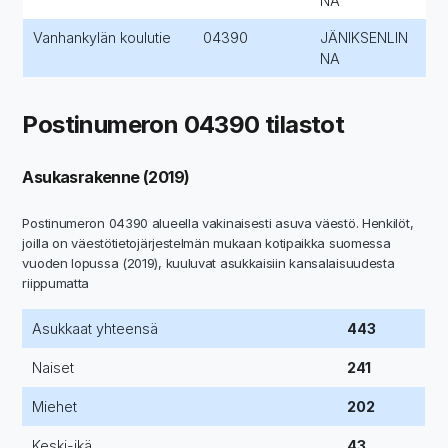
NA
Vanhankylän koulutie
04390
JÄNIKSENLIN
NA
Postinumeron 04390 tilastot
Asukasrakenne (2019)
Postinumeron 04390 alueella vakinaisesti asuva väestö. Henkilöt,
joilla on väestötietojärjestelmän mukaan kotipaikka suomessa
vuoden lopussa (2019), kuuluvat asukkaisiin kansalaisuudesta
riippumatta
Asukkaat yhteensä
443
Naiset
241
Miehet
202
Keski-ikä
43