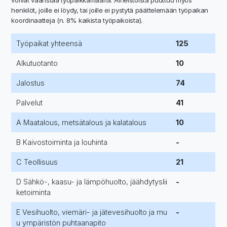
henkilöt, joille ei löydy, tai joille ei pystytä päättelemään työpaikan
koordinaatteja (n. 8% kaikista työpaikoista).
Työpaikat yhteensä
125
Alkutuotanto
10
Jalostus
74
Palvelut
41
A Maatalous, metsätalous ja kalatalous
10
B Kaivostoiminta ja louhinta
-
C Teollisuus
21
D Sähkö-, kaasu- ja lämpöhuolto, jäähdytyslii
-
ketoiminta
E Vesihuolto, viemäri- ja jätevesihuolto ja mu
-
u ympäristön puhtaanapito