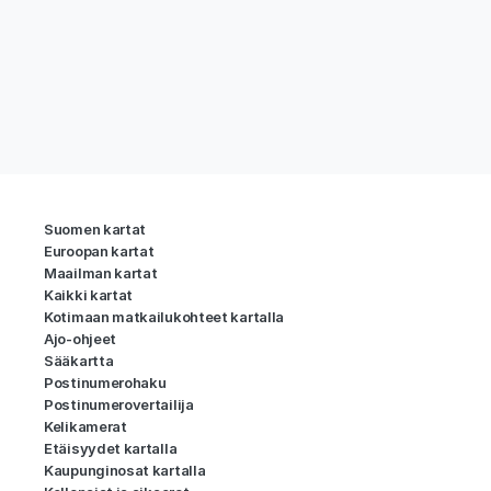
Suomen kartat
Euroopan kartat
Maailman kartat
Kaikki kartat
Kotimaan matkailukohteet kartalla
Ajo-ohjeet
Sääkartta
Postinumerohaku
Postinumerovertailija
Kelikamerat
Etäisyydet kartalla
Kaupunginosat kartalla