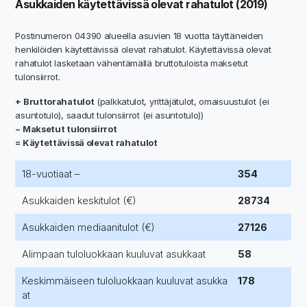
Asukkaiden käytettävissä olevat rahatulot (2019)
Postinumeron 04390 alueella asuvien 18 vuotta täyttäneiden
henkilöiden käytettävissä olevat rahatulot. Käytettävissä olevat
rahatulot lasketaan vähentämällä bruttotuloista maksetut
tulonsiirrot.
+ Bruttorahatulot
(palkkatulot, yrittäjätulot, omaisuustulot (ei
asuntotulo), saadut tulonsiirrot (ei asuntotulo))
− Maksetut tulonsiirrot
= Käytettävissä olevat rahatulot
18-vuotiaat –
354
Asukkaiden keskitulot (€)
28734
Asukkaiden mediaanitulot (€)
27126
Alimpaan tuloluokkaan kuuluvat asukkaat
58
Keskimmäiseen tuloluokkaan kuuluvat asukka
178
at