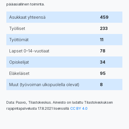
pääasiallinen toiminta.
Asukkaat yhteensä
459
Työlliset
233
Työttömät
11
Lapset 0–14-vuotiaat
78
Opiskelijat
34
Eläkeläiset
95
Muut (työvoiman ulkopuolella olevat)
8
Data: Paavo, Tilastokeskus. Aineisto on ladattu Tilastokeskuksen
rajapintapalvelusta 17.8.2021 lisenssillä
CC BY 4.0