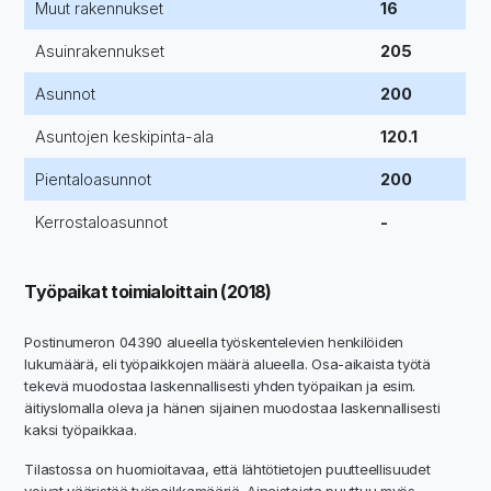
Muut rakennukset
16
Asuinrakennukset
205
Asunnot
200
Asuntojen keskipinta-ala
120.1
Pientaloasunnot
200
Kerrostaloasunnot
-
Työpaikat toimialoittain (2018)
Postinumeron 04390 alueella työskentelevien henkilöiden
lukumäärä, eli työpaikkojen määrä alueella. Osa-aikaista työtä
tekevä muodostaa laskennallisesti yhden työpaikan ja esim.
äitiyslomalla oleva ja hänen sijainen muodostaa laskennallisesti
kaksi työpaikkaa.
Tilastossa on huomioitavaa, että lähtötietojen puutteellisuudet
voivat vääristää työpaikkamääriä. Aineistoista puuttuu myös