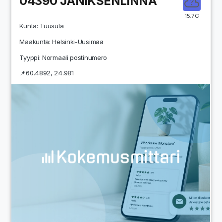
04390
JÄNIKSENLINNA
15.7C
Kunta:
Tuusula
Maakunta:
Helsinki-Uusimaa
Tyyppi: Normaali postinumero
📌
60.4892
,
24.981