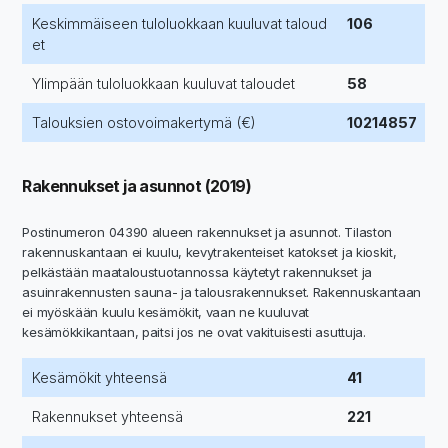
Keskimmäiseen tuloluokkaan kuuluvat taloud
106
et
Ylimpään tuloluokkaan kuuluvat taloudet
58
Talouksien ostovoimakertymä (€)
10214857
Rakennukset ja asunnot (2019)
Postinumeron 04390 alueen rakennukset ja asunnot. Tilaston
rakennuskantaan ei kuulu, kevytrakenteiset katokset ja kioskit,
pelkästään maataloustuotannossa käytetyt rakennukset ja
asuinrakennusten sauna- ja talousrakennukset. Rakennuskantaan
ei myöskään kuulu kesämökit, vaan ne kuuluvat
kesämökkikantaan, paitsi jos ne ovat vakituisesti asuttuja.
Kesämökit yhteensä
41
Rakennukset yhteensä
221