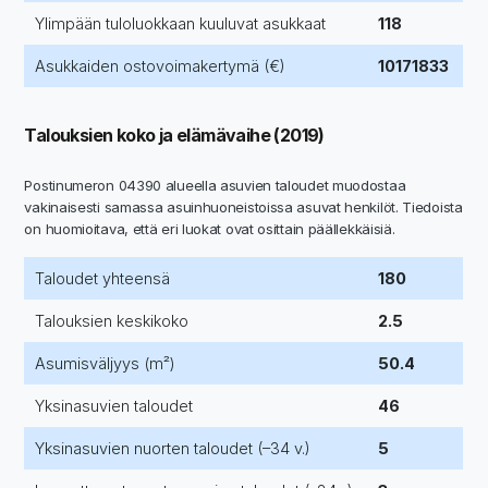
Ylimpään tuloluokkaan kuuluvat asukkaat
118
Asukkaiden ostovoimakertymä (€)
10171833
Talouksien koko ja elämävaihe (2019)
Postinumeron 04390 alueella asuvien taloudet muodostaa
vakinaisesti samassa asuinhuoneistoissa asuvat henkilöt. Tiedoista
on huomioitava, että eri luokat ovat osittain päällekkäisiä.
Taloudet yhteensä
180
Talouksien keskikoko
2.5
Asumisväljyys (m²)
50.4
Yksinasuvien taloudet
46
Yksinasuvien nuorten taloudet (–34 v.)
5