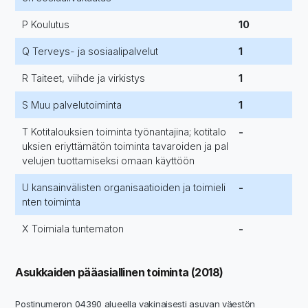
P Koulutus
10
Q Terveys- ja sosiaalipalvelut
1
R Taiteet, viihde ja virkistys
1
S Muu palvelutoiminta
1
T Kotitalouksien toiminta työnantajina; kotitalo
-
uksien eriyttämätön toiminta tavaroiden ja pal
velujen tuottamiseksi omaan käyttöön
U kansainvälisten organisaatioiden ja toimieli
-
nten toiminta
X Toimiala tuntematon
-
Asukkaiden pääasiallinen toiminta (2018)
Postinumeron 04390 alueella vakinaisesti asuvan väestön