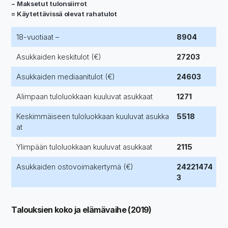
− Maksetut tulonsiirrot
= Käytettävissä olevat rahatulot
18-vuotiaat –
8904
Asukkaiden keskitulot (€)
27203
Asukkaiden mediaanitulot (€)
24603
Alimpaan tuloluokkaan kuuluvat asukkaat
1271
Keskimmäiseen tuloluokkaan kuuluvat asukka
5518
at
Ylimpään tuloluokkaan kuuluvat asukkaat
2115
Asukkaiden ostovoimakertymä (€)
24221474
3
Talouksien koko ja elämävaihe (2019)