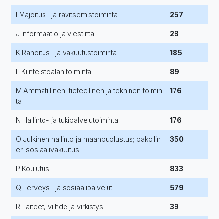
I Majoitus- ja ravitsemistoiminta
257
J Informaatio ja viestintä
28
K Rahoitus- ja vakuutustoiminta
185
L Kiinteistöalan toiminta
89
M Ammatillinen, tieteellinen ja tekninen toimin
176
ta
N Hallinto- ja tukipalvelutoiminta
176
O Julkinen hallinto ja maanpuolustus; pakollin
350
en sosiaalivakuutus
P Koulutus
833
Q Terveys- ja sosiaalipalvelut
579
R Taiteet, viihde ja virkistys
39