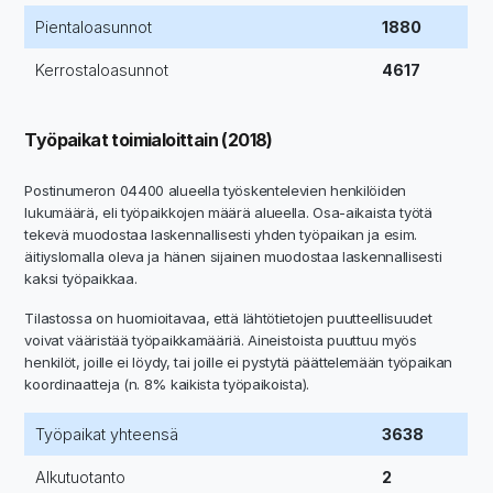
Pientaloasunnot
1880
Kerrostaloasunnot
4617
Työpaikat toimialoittain (2018)
Postinumeron 04400 alueella työskentelevien henkilöiden
lukumäärä, eli työpaikkojen määrä alueella. Osa-aikaista työtä
tekevä muodostaa laskennallisesti yhden työpaikan ja esim.
äitiyslomalla oleva ja hänen sijainen muodostaa laskennallisesti
kaksi työpaikkaa.
Tilastossa on huomioitavaa, että lähtötietojen puutteellisuudet
voivat vääristää työpaikkamääriä. Aineistoista puuttuu myös
henkilöt, joille ei löydy, tai joille ei pystytä päättelemään työpaikan
koordinaatteja (n. 8% kaikista työpaikoista).
Työpaikat yhteensä
3638
Alkutuotanto
2