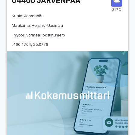
04400
JÄRVENPÄÄ
21.7C
Kunta:
Järvenpää
Maakunta:
Helsinki-Uusimaa
Tyyppi: Normaali postinumero
📌
60.4704
,
25.0776