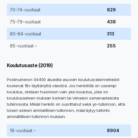
70–74-vuotiaat
829
75–79-vuotiaat
438
80–84-vuotiaat
313
85-vuotiaat –
255
Koulutusaste (2019)
Postinumeron 04400 alueella asuvien koulutusrakennetiedot
koskevat 18v täyttänyttä väestöä. Jos henkilöllä on useampi
koulutus, otetaan huomioon vain yksi koulutus, joka on
koulutusasteen mukaan korkein tai viimeisin samanasteisista
tutkinnoista. Mikäli henkilö on suorittanut sekä yo-tutkinnon, että
toisen asteen ammatillisen tutkinnon, määräytyy tutkinto
ammattillisen tutkinnon mukaan.
18-vuotiaat –
8904