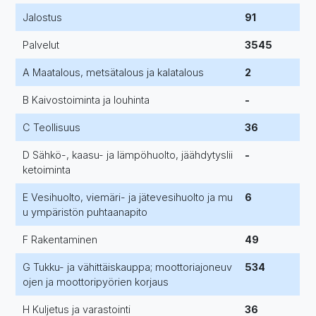
Jalostus
91
Palvelut
3545
A Maatalous, metsätalous ja kalatalous
2
B Kaivostoiminta ja louhinta
-
C Teollisuus
36
D Sähkö-, kaasu- ja lämpöhuolto, jäähdytyslii
-
ketoiminta
E Vesihuolto, viemäri- ja jätevesihuolto ja mu
6
u ympäristön puhtaanapito
F Rakentaminen
49
G Tukku- ja vähittäiskauppa; moottoriajoneuv
534
ojen ja moottoripyörien korjaus
H Kuljetus ja varastointi
36