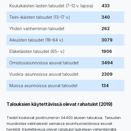
Kouluikäisten lasten taloudet (7–12 v. lapsia)
433
Teini-ikäisten taloudet (13–17 v.)
340
Yhden vanhemman taloudet
262
Aikuisten taloudet (18–64 v.)
3079
Eläkeläisten taloudet (65– v.)
1906
Omistusasunnoissa asuvat taloudet
3494
Vuokra-asunnoissa asuvat taloudet
2309
Muissa asunnoissa asuvat taloudet
134
Talouksien käytettävissä olevat rahatulot (2019)
Tiedot koskevat postinumeron 04400 alueen talouksia. Talouden
muodostaa vakinaisesti samassa asuinhuoneistoissa asuvat
henkilöt. Käytettävissä olevat rahatulot lasketaan vähentämällä