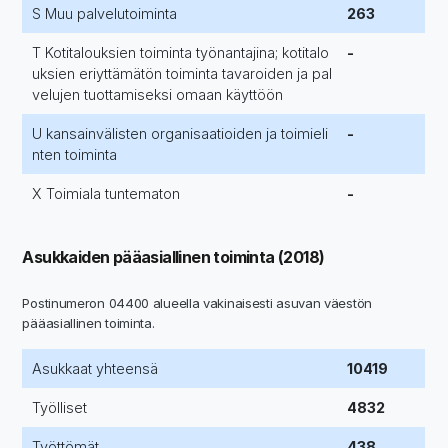
S Muu palvelutoiminta
263
T Kotitalouksien toiminta työnantajina; kotitalo
-
uksien eriyttämätön toiminta tavaroiden ja pal
velujen tuottamiseksi omaan käyttöön
U kansainvälisten organisaatioiden ja toimieli
-
nten toiminta
X Toimiala tuntematon
-
Asukkaiden pääasiallinen toiminta (2018)
Postinumeron 04400 alueella vakinaisesti asuvan väestön
pääasiallinen toiminta.
Asukkaat yhteensä
10419
Työlliset
4832
Työttömät
438