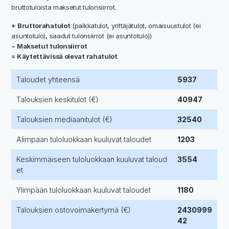
bruttotuloista maksetut tulonsiirrot.
+ Bruttorahatulot
(palkkatulot, yrittäjätulot, omaisuustulot (ei
asuntotulo), saadut tulonsiirrot (ei asuntotulo))
− Maksetut tulonsiirrot
= Käytettävissä olevat rahatulot
Taloudet yhteensä
5937
Talouksien keskitulot (€)
40947
Talouksien mediaanitulot (€)
32540
Alimpaan tuloluokkaan kuuluvat taloudet
1203
Keskimmäiseen tuloluokkaan kuuluvat taloud
3554
et
Ylimpään tuloluokkaan kuuluvat taloudet
1180
Talouksien ostovoimakertymä (€)
2430999
42