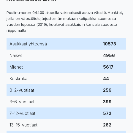
Postinumeron 04400 alueella vakinaisesti asuva väestö. Henkilöt,
joilla on väestötietojärjestelmän mukaan kotipaikka suomessa
vuoden lopussa (2019), kuuluvat asukkaisiin kansalaisuudesta
riippumatta
Asukkaat yhteensä
10573
Naiset
4956
Miehet
5617
Keski-ikä
44
0–2-vuotiaat
259
3–6-vuotiaat
399
7–12-vuotiaat
572
13–15-vuotiaat
282