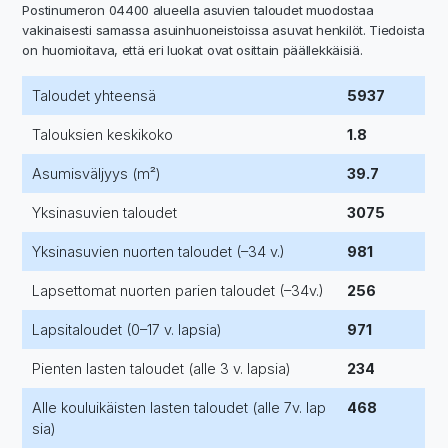
Postinumeron 04400 alueella asuvien taloudet muodostaa
vakinaisesti samassa asuinhuoneistoissa asuvat henkilöt. Tiedoista
on huomioitava, että eri luokat ovat osittain päällekkäisiä.
Taloudet yhteensä
5937
Talouksien keskikoko
1.8
Asumisväljyys (m²)
39.7
Yksinasuvien taloudet
3075
Yksinasuvien nuorten taloudet (–34 v.)
981
Lapsettomat nuorten parien taloudet (–34v.)
256
Lapsitaloudet (0–17 v. lapsia)
971
Pienten lasten taloudet (alle 3 v. lapsia)
234
Alle kouluikäisten lasten taloudet (alle 7v. lap
468
sia)