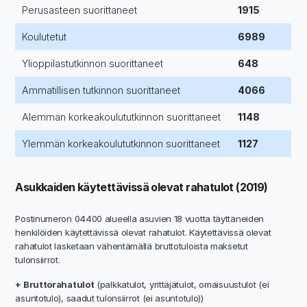
Perusasteen suorittaneet
1915
Koulutetut
6989
Ylioppilastutkinnon suorittaneet
648
Ammatillisen tutkinnon suorittaneet
4066
Alemman korkeakoulututkinnon suorittaneet
1148
Ylemmän korkeakoulututkinnon suorittaneet
1127
Asukkaiden käytettävissä olevat rahatulot (2019)
Postinumeron 04400 alueella asuvien 18 vuotta täyttäneiden
henkilöiden käytettävissä olevat rahatulot. Käytettävissä olevat
rahatulot lasketaan vähentämällä bruttotuloista maksetut
tulonsiirrot.
+ Bruttorahatulot
(palkkatulot, yrittäjätulot, omaisuustulot (ei
asuntotulo), saadut tulonsiirrot (ei asuntotulo))