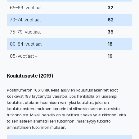
65–69-vuotiaat
32
70–74-vuotiaat
62
75–79-vuotiaat
35
80–84-vuotiaat
18
85-vuotiaat –
19
Koulutusaste (2019)
Postinumeron 16610 alueella asuvien koulutusrakennetiedot
koskevat 18v täyttänyttä väestöä. Jos henkilöllä on useampi
koulutus, otetaan huomioon vain yksi koulutus, joka on
koulutusasteen mukaan korkein tai viimeisin samanasteisista
tutkinnoista. Mikäli henkilö on suorittanut sekä yo-tutkinnon, että
toisen asteen ammatillisen tutkinnon, määräytyy tutkinto
ammattillisen tutkinnon mukaan.