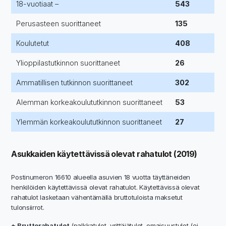
18-vuotiaat –
543
Perusasteen suorittaneet
135
Koulutetut
408
Ylioppilastutkinnon suorittaneet
26
Ammatillisen tutkinnon suorittaneet
302
Alemman korkeakoulututkinnon suorittaneet
53
Ylemmän korkeakoulututkinnon suorittaneet
27
Asukkaiden käytettävissä olevat rahatulot (2019)
Postinumeron 16610 alueella asuvien 18 vuotta täyttäneiden
henkilöiden käytettävissä olevat rahatulot. Käytettävissä olevat
rahatulot lasketaan vähentämällä bruttotuloista maksetut
tulonsiirrot.
+ Bruttorahatulot
(palkkatulot, yrittäjätulot, omaisuustulot (ei