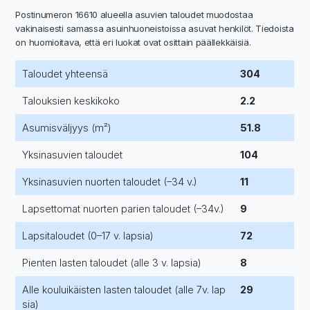
Postinumeron 16610 alueella asuvien taloudet muodostaa
vakinaisesti samassa asuinhuoneistoissa asuvat henkilöt. Tiedoista
on huomioitava, että eri luokat ovat osittain päällekkäisiä.
Taloudet yhteensä
304
Talouksien keskikoko
2.2
Asumisväljyys (m²)
51.8
Yksinasuvien taloudet
104
Yksinasuvien nuorten taloudet (–34 v.)
11
Lapsettomat nuorten parien taloudet (–34v.)
9
Lapsitaloudet (0–17 v. lapsia)
72
Pienten lasten taloudet (alle 3 v. lapsia)
8
Alle kouluikäisten lasten taloudet (alle 7v. lap
29
sia)