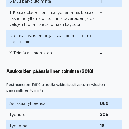
S Muu palvelutoiminta
1
T Kotitalouksien toiminta työnantajina; kotitalo
-
uksien eriyttämätön toiminta tavaroiden ja pal
velujen tuottamiseksi omaan käyttöön
U kansainvälisten organisaatioiden ja toimieli
-
nten toiminta
X Toimiala tuntematon
-
Asukkaiden pääasiallinen toiminta (2018)
Postinumeron 16610 alueella vakinaisesti asuvan väestön
pääasiallinen toiminta.
Asukkaat yhteensä
689
Työlliset
305
Työttömät
18