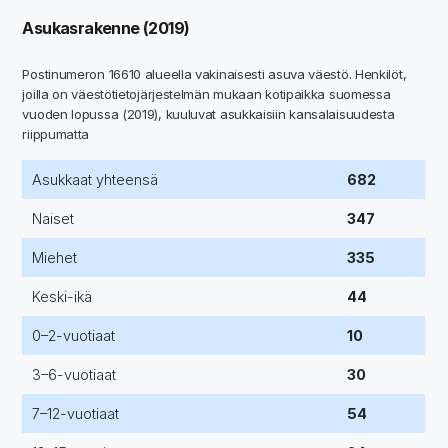
Asukasrakenne (2019)
Postinumeron 16610 alueella vakinaisesti asuva väestö. Henkilöt,
joilla on väestötietojärjestelmän mukaan kotipaikka suomessa
vuoden lopussa (2019), kuuluvat asukkaisiin kansalaisuudesta
riippumatta
Asukkaat yhteensä
682
Naiset
347
Miehet
335
Keski-ikä
44
0–2-vuotiaat
10
3–6-vuotiaat
30
7–12-vuotiaat
54