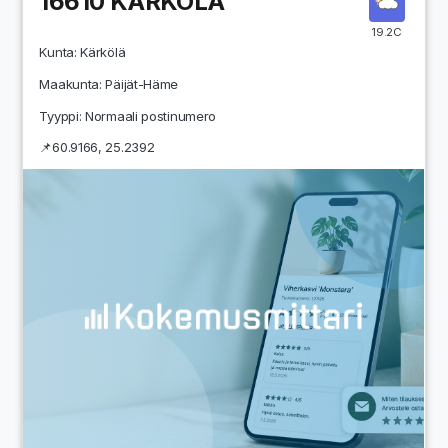
16610
KÄRKÖLÄ
19.2C
Kunta:
Kärkölä
Maakunta:
Päijät-Häme
Tyyppi: Normaali postinumero
📌
60.9166
,
25.2392