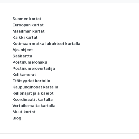
Suomen kartat
Euroopan kartat
Maailman kartat
Kaikki kartat
Kotimaan matkailukohteet kartalla
Ajo-ohjeet
Sääkartta
Postinumerohaku
Postinumerovertailija
Kelikamerat
Etäisyydet kartalla
Kaupunginosat kartalla
Kellonajat ja aikaerot
Koordinaatit kartalla
Vertaile maita kartalla
Muut kartat
Blogi