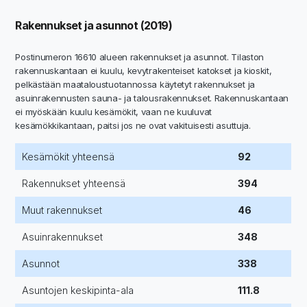
Rakennukset ja asunnot (2019)
Postinumeron 16610 alueen rakennukset ja asunnot. Tilaston
rakennuskantaan ei kuulu, kevytrakenteiset katokset ja kioskit,
pelkästään maataloustuotannossa käytetyt rakennukset ja
asuinrakennusten sauna- ja talousrakennukset. Rakennuskantaan
ei myöskään kuulu kesämökit, vaan ne kuuluvat
kesämökkikantaan, paitsi jos ne ovat vakituisesti asuttuja.
Kesämökit yhteensä
92
Rakennukset yhteensä
394
Muut rakennukset
46
Asuinrakennukset
348
Asunnot
338
Asuntojen keskipinta-ala
111.8