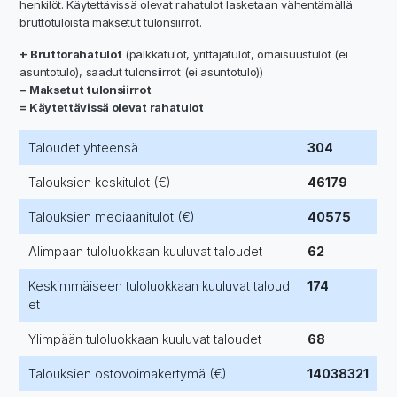
henkilöt. Käytettävissä olevat rahatulot lasketaan vähentämällä
bruttotuloista maksetut tulonsiirrot.
+ Bruttorahatulot
(palkkatulot, yrittäjätulot, omaisuustulot (ei
asuntotulo), saadut tulonsiirrot (ei asuntotulo))
− Maksetut tulonsiirrot
= Käytettävissä olevat rahatulot
Taloudet yhteensä
304
Talouksien keskitulot (€)
46179
Talouksien mediaanitulot (€)
40575
Alimpaan tuloluokkaan kuuluvat taloudet
62
Keskimmäiseen tuloluokkaan kuuluvat taloud
174
et
Ylimpään tuloluokkaan kuuluvat taloudet
68
Talouksien ostovoimakertymä (€)
14038321