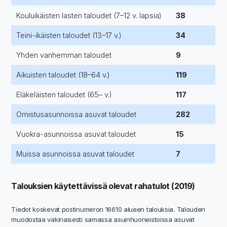
Kouluikäisten lasten taloudet (7–12 v. lapsia)
38
Teini-ikäisten taloudet (13–17 v.)
34
Yhden vanhemman taloudet
9
Aikuisten taloudet (18–64 v.)
119
Eläkeläisten taloudet (65– v.)
117
Omistusasunnoissa asuvat taloudet
282
Vuokra-asunnoissa asuvat taloudet
15
Muissa asunnoissa asuvat taloudet
7
Talouksien käytettävissä olevat rahatulot (2019)
Tiedot koskevat postinumeron 16610 alueen talouksia. Talouden
muodostaa vakinaisesti samassa asuinhuoneistoissa asuvat