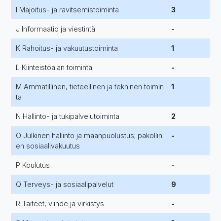
I Majoitus- ja ravitsemistoiminta
3
J Informaatio ja viestintä
-
K Rahoitus- ja vakuutustoiminta
1
L Kiinteistöalan toiminta
-
M Ammatillinen, tieteellinen ja tekninen toimin
1
ta
N Hallinto- ja tukipalvelutoiminta
2
O Julkinen hallinto ja maanpuolustus; pakollin
-
en sosiaalivakuutus
P Koulutus
-
Q Terveys- ja sosiaalipalvelut
9
R Taiteet, viihde ja virkistys
-