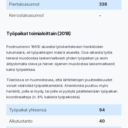
Pientaloasunnot
338
Kerrostaloasunnot
-
Työpaikat toimialoittain (2018)
Postinumeron 16610 alueella työskentelevien henkilöiden
lukumäärä, eli työpaikkojen määrä alueella. Osa-aikaista työtä
tekevä muodostaa laskennallisesti yhden työpaikan ja esim.
äitiyslomalla oleva ja hänen sijainen muodostaa laskennallisesti
kaksi työpaikkaa.
Tilastossa on huomioitavaa, että lähtötietojen puutteellisuudet
voivat vääristää työpaikkamääriä. Aineistoista puuttuu myös
henkilöt, joille ei löydy, tai joille ei pystytä päättelemään työpaikan
koordinaatteja (n. 8% kaikista työpaikoista).
Työpaikat yhteensä
94
Alkutuotanto
40