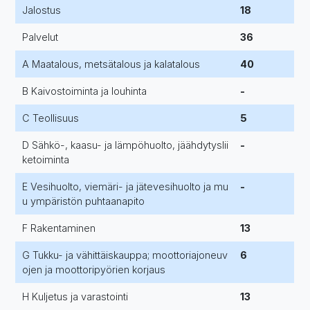
Jalostus
18
Palvelut
36
A Maatalous, metsätalous ja kalatalous
40
B Kaivostoiminta ja louhinta
-
C Teollisuus
5
D Sähkö-, kaasu- ja lämpöhuolto, jäähdytyslii
-
ketoiminta
E Vesihuolto, viemäri- ja jätevesihuolto ja mu
-
u ympäristön puhtaanapito
F Rakentaminen
13
G Tukku- ja vähittäiskauppa; moottoriajoneuv
6
ojen ja moottoripyörien korjaus
H Kuljetus ja varastointi
13