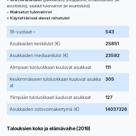
asuntotulo), saadut tulonsiirrot (ei asuntotulo))
− Maksetut tulonsiirrot
= Käytettävissä olevat rahatulot
18-vuotiaat –
543
Asukkaiden keskitulot (€)
25851
Asukkaiden mediaanitulot (€)
23592
Alimpaan tuloluokkaan kuuluvat asukkaat
111
Keskimmäiseen tuloluokkaan kuuluvat asukka
305
at
Ylimpään tuloluokkaan kuuluvat asukkaat
127
Asukkaiden ostovoimakertymä (€)
14037326
Talouksien koko ja elämävaihe (2019)