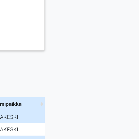
imipaikka
AKESKI
AKESKI