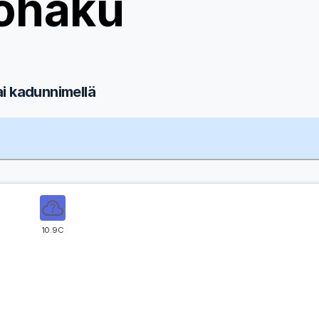
ohaku
ai kadunnimellä
10.9C