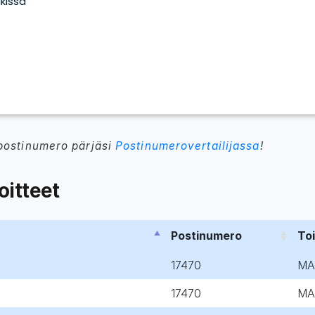
postinumero pärjäsi
Postinumerovertailijassa
!
itteet
Postinumero
To
17470
MA
17470
MA