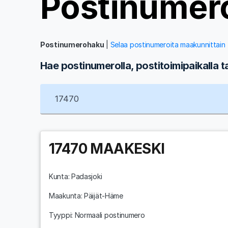
Postinumer
Postinumerohaku
|
Selaa postinumeroita maakunnittain
Hae postinumerolla, postitoimipaikalla t
17470
MAAKESKI
Kunta:
Padasjoki
Maakunta:
Päijät-Häme
Tyyppi: Normaali postinumero