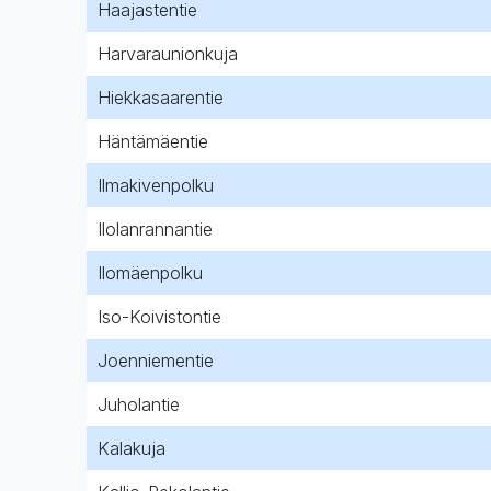
Haajastentie
Harvaraunionkuja
Hiekkasaarentie
Häntämäentie
Ilmakivenpolku
Ilolanrannantie
Ilomäenpolku
Iso-Koivistontie
Joenniementie
Juholantie
Kalakuja