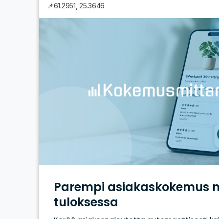
📌
61.2951
,
25.3646